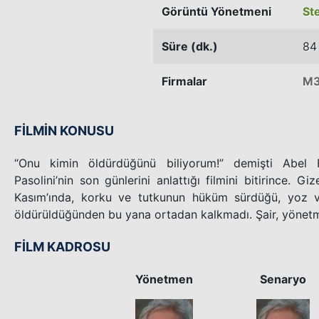
Görüntü Yönetmeni
St
Süre (dk.)
84
Firmalar
M3
FİLMİN KONUSU
“Onu kimin öldürdüğünü biliyorum!” demişti Abel Fe
Pasolini’nin son günlerini anlattığı filmini bitirince. G
Kasım’ında, korku ve tutkunun hüküm sürdüğü, yoz ve 
öldürüldüğünden bu yana ortadan kalkmadı. Şair, yönetm
FİLM KADROSU
Yönetmen
Senaryo