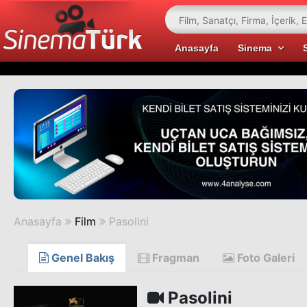
Anasayfa
Sinema
Anasayfa
Film
Pasolini
Genel Bakış
Fragman
Foto Galeri
Pasolini