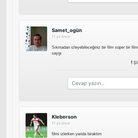
Samet_ogün
11 yıl önce
Sıkmadan izleyebileceğiniz bir film süper bir fi
saygı
Şi
Kleberson
11 yıl önce
filmi izlerken yarida biraktim