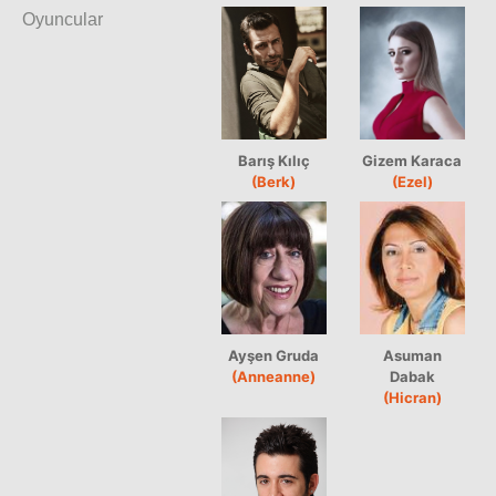
Oyuncular
Barış Kılıç
Gizem Karaca
(Berk)
(Ezel)
Ayşen Gruda
Asuman
(Anneanne)
Dabak
(Hicran)