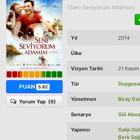
(Seni Seviyorum Adamım)
Yıl
2014
Ülke
Vizyon Tarihi
21 Kasım
Tür
Duygusa
PUAN
5.82
Yönetmen
Biray Dal
Yorum Yap
(9)
Senaryo
Gül Abus
Yapımcı
Galip Gül
Berk Sağ