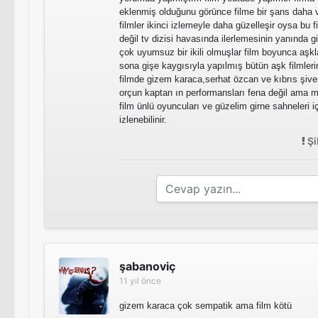
eklenmiş olduğunu görünce filme bir şans daha 
filmler ikinci izlemeyle daha güzelleşir oysa bu f
değil tv dizisi havasında ilerlemesinin yanında g
çok uyumsuz bir ikili olmuşlar film boyunca aşk
sona gişe kaygısıyla yapılmış bütün aşk filmlerin
filmde gizem karaca,serhat özcan ve kıbrıs şive
orçun kaptan ın performansları fena değil ama ma
film ünlü oyuncuları ve güzelim girne sahneleri iç
izlenebilinir.
Şi
şabanoviç
11 yıl önce
gizem karaca çok sempatik ama film kötü