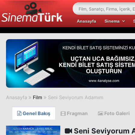
Anasayfa
Sinema
Anasayfa
Film
Seni Seviyorum Adamım
Genel Bakış
Fragman
Foto Galeri
Seni Seviyorum