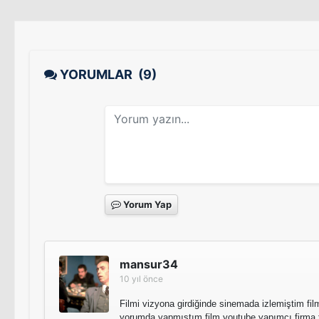
YORUMLAR
(9)
Yorum Yap
mansur34
10 yıl önce
Filmi vizyona girdiğinde sinemada izlemiştim fil
yorumda yapmıştım film youtube yapımcı firma t