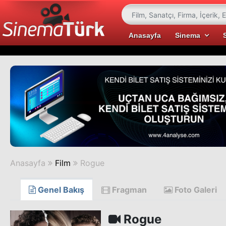
Anasayfa
Sinema
Anasayfa
Film
Rogue
Genel Bakış
Fragman
Foto Galeri
Rogue