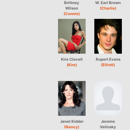
Brittney
W. Earl Brown
Wilson
(Charlie)
(Connie)
Kira Clavell
Rupert Evans
(Kim)
(Elliott)
Janet Kidder
Jerome
(Nancy)
Velinsky