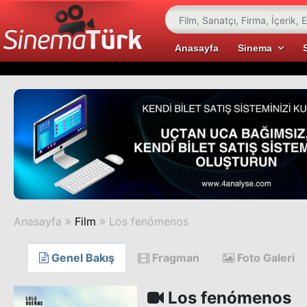
Anasayfa
Sinema
Anasayfa
Film
Los fenómenos
Genel Bakış
Fragman
Foto Galeri
Los fenómenos