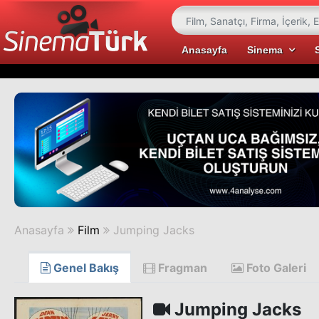
Anasayfa
Sinema
Anasayfa
Film
Jumping Jacks
Genel Bakış
Fragman
Foto Galeri
Jumping Jacks