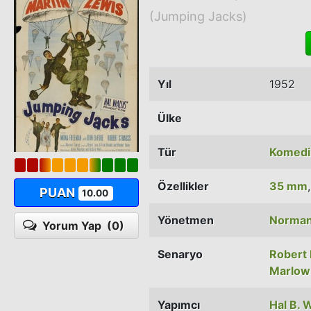
(Jumping Jacks)
Yıl
1952
Ülke
Tür
Komedi
Özellikler
35 mm
PUAN
10.00
Yönetmen
Norman
Yorum Yap
(0)
Senaryo
Robert
Marlow
Yapımcı
Hal B. W