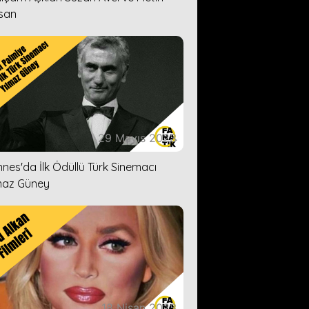
san
29 Mayıs 2023
nes'da İlk Ödüllü Türk Sinemacı
maz Güney
18 Nisan 2023