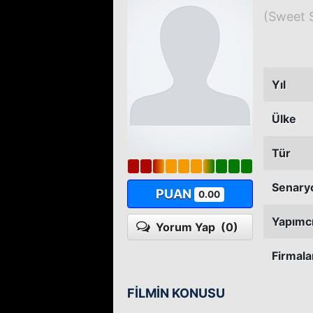
(Sweet 
Yıl
Ülke
Tür
Senary
PUAN
0.00
Yapımc
Yorum Yap
(0)
Firmala
FİLMİN KONUSU