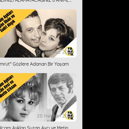
DİNİZİ ALAMAYACAĞINIZ 6 ANİME
İ ÖNERİMİZ
12 Temmuz 2023
ümrüt'' Gözlere Adanan Bir Yaşam
20 Haziran 2023
ilçam Aşkları Suzan Avcı ve Metin