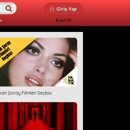
Giriş Yap
Kayıt Ol
m
01 Kasım 2023
kan Şoray Filmleri Seçkisi