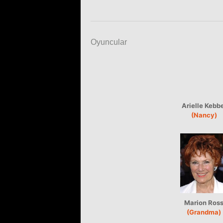
Oyuncular
Arielle Kebb
(Nancy)
Marion Ros
(Grandma)