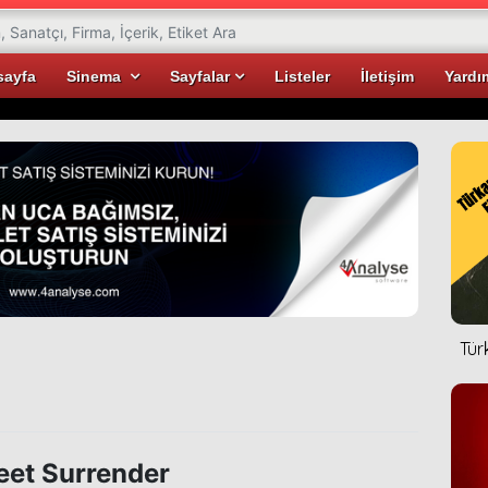
sayfa
Sinema
Sayfalar
Listeler
İletişim
Yardı
Tür
et Surrender