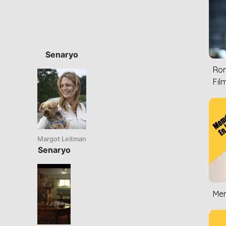
Senaryo
Rom
Film
Margot Leitman
Senaryo
Mem