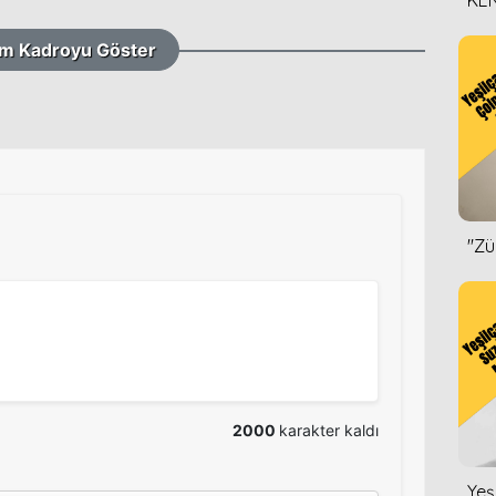
KEN
DİZ
m Kadroyu Göster
''Z
2000
karakter kaldı
Yeş