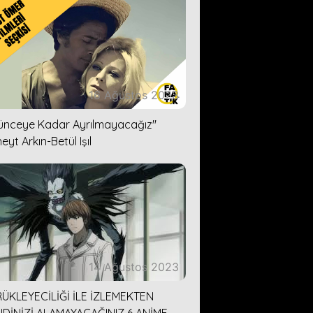
16 Ağustos 2023
lünceye Kadar Ayrılmayacağız''
eyt Arkın-Betül Işıl
14 Ağustos 2023
ÜKLEYECİLİĞİ İLE İZLEMEKTEN