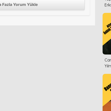
 Fazla Yorum Yükle
Erk
Can
Yıl