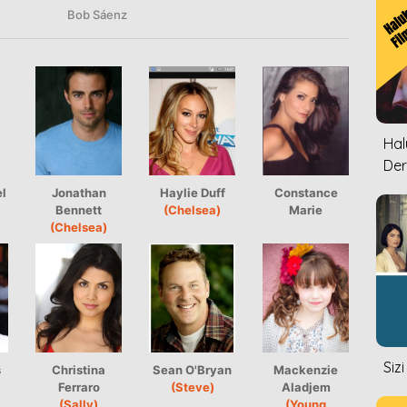
Bob Sáenz
Halu
Der
el
Jonathan
Haylie Duff
Constance
Bennett
(Chelsea)
Marie
(Chelsea)
Siz
s
Christina
Sean O'Bryan
Mackenzie
Ferraro
(Steve)
Aladjem
(Sally)
(Young