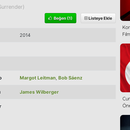
Surrender)
Beğen
(1)
Listeye Ekle
Kor
Film
2014
o
Margot Leitman
,
Bob Sáenz
ı
James Wilberger
Cum
Öne
r