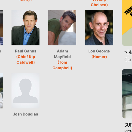
Chelsea)
e
Paul Ganus
Adam
Lou George
''Ö
(Chief Kip
Mayfield
(Homer)
Cün
Caldwell)
(Tom
Campbell)
Josh Douglas
SÜR