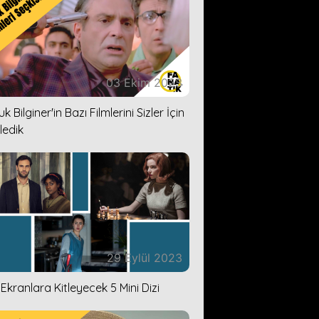
03 Ekim 2023
k Bilginer'in Bazı Filmlerini Sizler İçin
ledik
29 Eylül 2023
i Ekranlara Kitleyecek 5 Mini Dizi