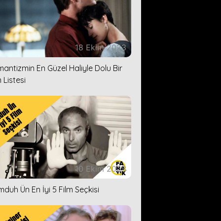
18 Ekim 2023
antizmin En Güzel Haliyle Dolu Bir
 Listesi
10 Ekim 2023
duh Ün En İyi 5 Film Seçkisi