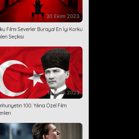
30 Ekim 2023
ku Filmi Severler Buraya! En İyi Korku
leri Seçkisi
18 Ekim 2023
huriyetin 100. Yılına Özel Film
rileri