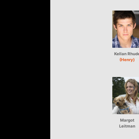
Kellan Rhud
(Henry)
Margot
Leitman