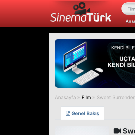
Ana
Anasayfa
Film
Sweet Surrender
Genel Bakış
Swe