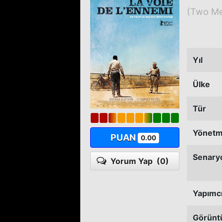
(Two Me
Yıl
Ülke
Tür
Yönet
PUAN
0.00
Senary
Yorum Yap
(0)
Yapımc
Görünt