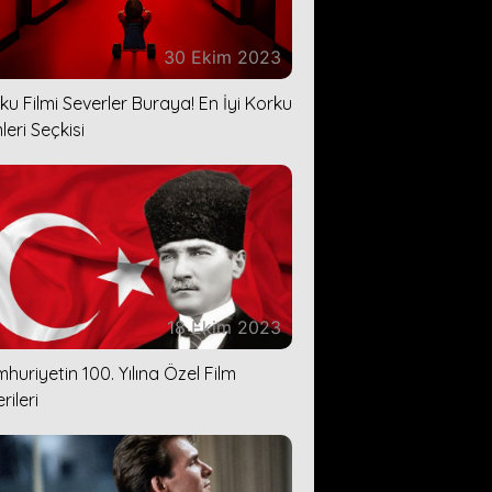
30 Ekim 2023
ku Filmi Severler Buraya! En İyi Korku
leri Seçkisi
18 Ekim 2023
huriyetin 100. Yılına Özel Film
rileri