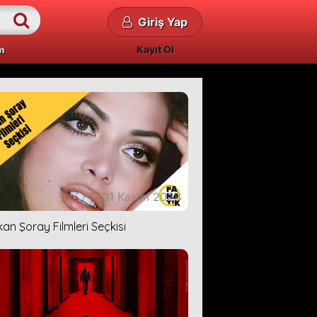
Giriş Yap
Kayıt Ol
m
01 Kasım 2023
kan Şoray Filmleri Seçkisi