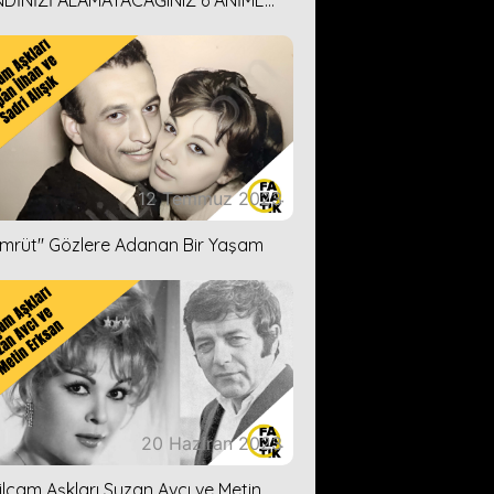
DİNİZİ ALAMAYACAĞINIZ 6 ANİME
İ ÖNERİMİZ
12 Temmuz 2023
ümrüt'' Gözlere Adanan Bir Yaşam
20 Haziran 2023
ilçam Aşkları Suzan Avcı ve Metin