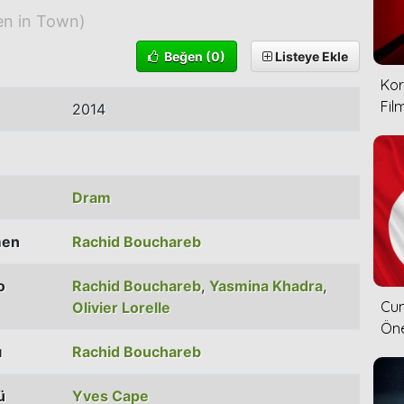
n in Town)
Beğen
(0)
Listeye Ekle
Kor
Film
2014
Dram
men
Rachid Bouchareb
o
Rachid Bouchareb
,
Yasmina Khadra
,
Cum
Olivier Lorelle
Öne
ı
Rachid Bouchareb
ü
Yves Cape