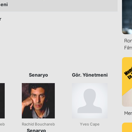
eni
r
Rom
Film
n
Senaryo
Gör. Yönetmeni
Mem
reb
Rachid Bouchareb
Yves Cape
Senaryo