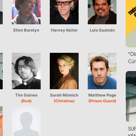
Ellen Burstyn
Harvey Keitel
Luis Guzmán
''Ö
Cün
Tim Guinee
Sarah Minnich
Matthew Page
(Rod)
(Christina)
(Prison Guard)
SÜR