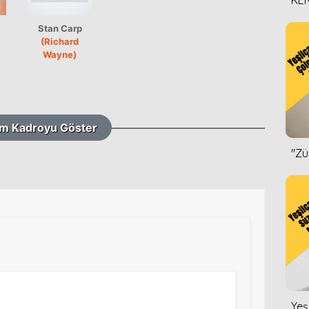
KEN
DİZ
Stan Carp
(Richard
Wayne)
m Kadroyu Göster
''Z
Yeş