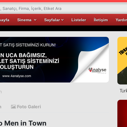
sayfa
Sinema
Sayfalar
Listeler
İletişim
Yardı
Tür
n
n
Foto Galeri
 Men in Town