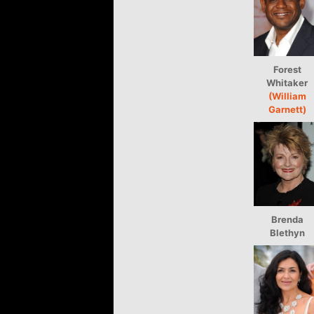
Forest
Whitaker
(William
Garnett)
Brenda
Blethyn