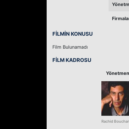
Yönetm
Firmala
FİLMİN KONUSU
Film Bulunamadı
FİLM KADROSU
Yönetme
Rachid Boucha