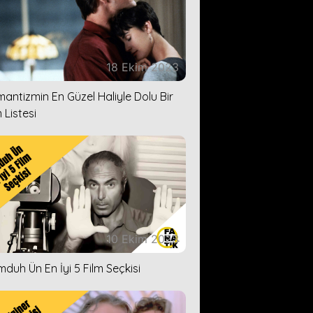
18 Ekim 2023
antizmin En Güzel Haliyle Dolu Bir
 Listesi
10 Ekim 2023
duh Ün En İyi 5 Film Seçkisi