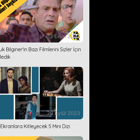
03 Ekim 2023
k Bilginer'in Bazı Filmlerini Sizler İçin
ledik
29 Eylül 2023
i Ekranlara Kitleyecek 5 Mini Dizi