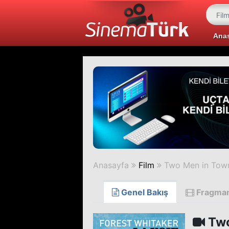
Ana
Anasayfa
Film
Two Men in Tow
Genel Bakış
Fragma
Two