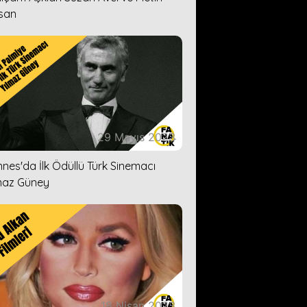
san
29 Mayıs 2023
nes'da İlk Ödüllü Türk Sinemacı
maz Güney
18 Nisan 2023