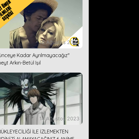
16 Ağustos 2023
lünceye Kadar Ayrılmayacağız''
eyt Arkın-Betül Işıl
14 Ağustos 2023
ÜKLEYECİLİĞİ İLE İZLEMEKTEN