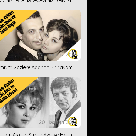
DİNİZİ ALAMAYACAĞINIZ 6 ANİME
İ ÖNERİMİZ
12 Temmuz 2023
ümrüt'' Gözlere Adanan Bir Yaşam
20 Haziran 2023
ilçam Aşkları Suzan Avcı ve Metin