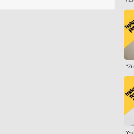
KEN
DİZ
''Z
Yeş