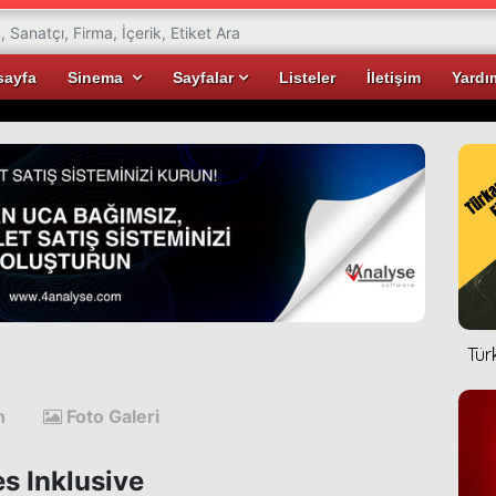
sayfa
Sinema
Sayfalar
Listeler
İletişim
Yardı
Tür
n
Foto Galeri
es Inklusive