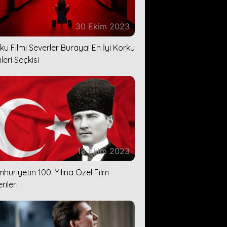
30 Ekim 2023
ku Filmi Severler Buraya! En İyi Korku
leri Seçkisi
18 Ekim 2023
huriyetin 100. Yılına Özel Film
rileri