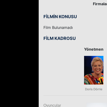
Firmala
FİLMİN KONUSU
Film Bulunamadı
FİLM KADROSU
Yönetmen
Doris Dörrie
Oyuncular