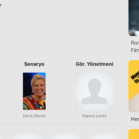
r
Rom
Film
Senaryo
Gör. Yönetmeni
Doris Dörrie
Hanno Lentz
Mem