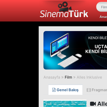
Ana
Anasayfa
Film
Alles Inklusive
Genel Bakış
Fragma
All