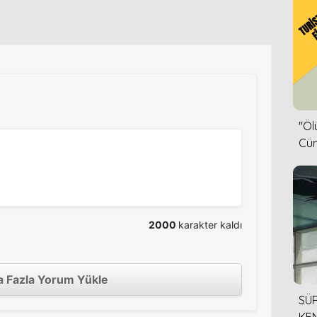
''Ö
Cün
2000
karakter kaldı
 Fazla Yorum Yükle
SÜR