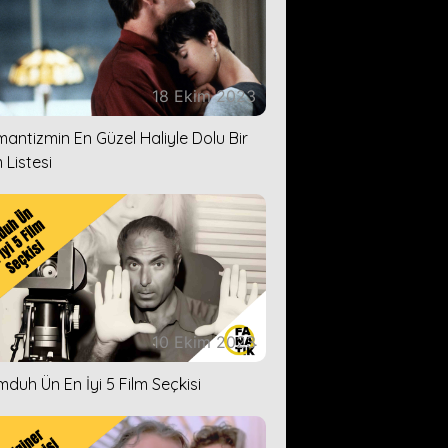
18 Ekim 2023
antizmin En Güzel Haliyle Dolu Bir
 Listesi
10 Ekim 2023
duh Ün En İyi 5 Film Seçkisi