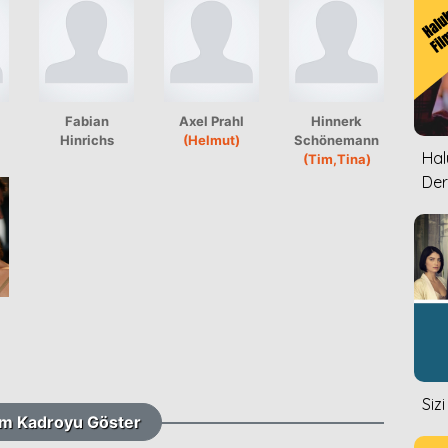
Fabian
Axel Prahl
Hinnerk
Hinrichs
(Helmut)
Schönemann
Halu
(Tim,Tina)
Der
Siz
m Kadroyu Göster