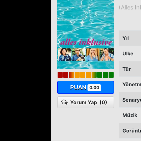
(Alles In
Yıl
Ülke
Tür
Yönet
PUAN
0.00
Senary
Yorum Yap
(0)
Müzik
Görünt