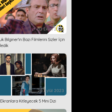
03 Ekim 2023
k Bilginer'in Bazı Filmlerini Sizler İçin
ledik
29 Eylül 2023
i Ekranlara Kitleyecek 5 Mini Dizi