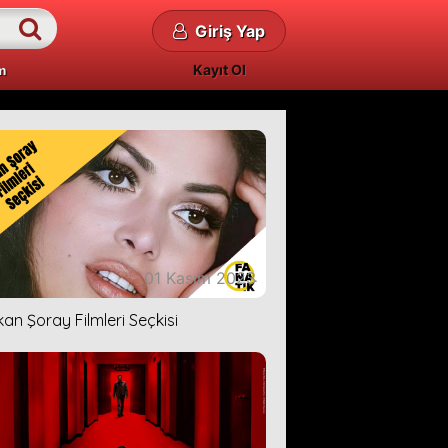
Giriş Yap
Kayıt Ol
m
01 Kasım 2023
kan Şoray Filmleri Seçkisi