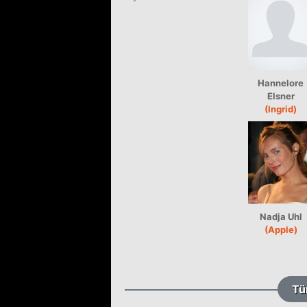
Hannelore
Elsner
(Ingrid)
Nadja Uhl
(Apple)
Tü