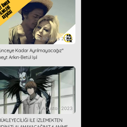
16 Ağustos 2023
lünceye Kadar Ayrılmayacağız''
eyt Arkın-Betül Işıl
14 Ağustos 2023
ÜKLEYECİLİĞİ İLE İZLEMEKTEN