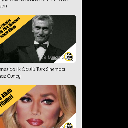
san
29 Mayıs 2023
nes'da İlk Ödüllü Türk Sinemacı
maz Güney
18 Nisan 2023