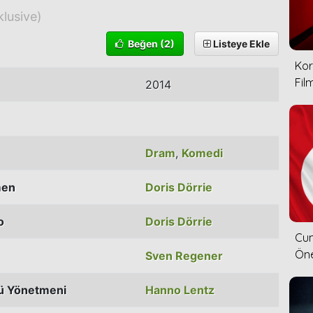
klusive)
Beğen
(2)
Listeye Ekle
Kor
Film
2014
Dram
,
Komedi
men
Doris Dörrie
o
Doris Dörrie
Cum
Öne
Sven Regener
ü Yönetmeni
Hanno Lentz