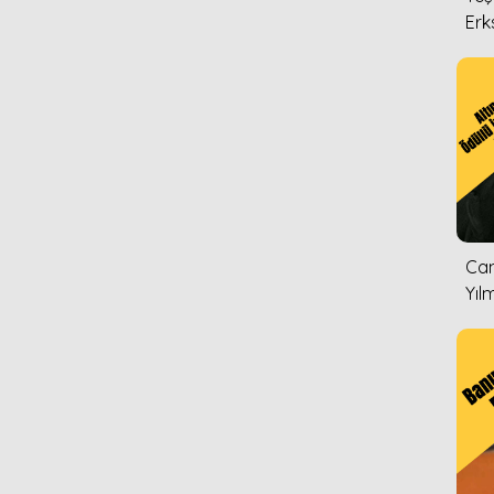
Erk
Can
Yıl