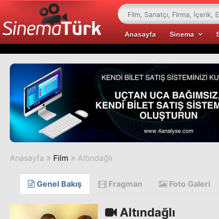
Anasayfa
Sinema
Anasayfa
Film
Altındağlı
Genel Bakış
Fragman
Foto Galeri
Altındağlı