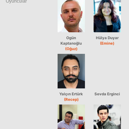
Oyuncular
Ogün
Hülya Duyar
Kaptanoğlu
(Emine)
(Oğuz)
Yalçın Ertürk
Sevda Erginci
(Recep)