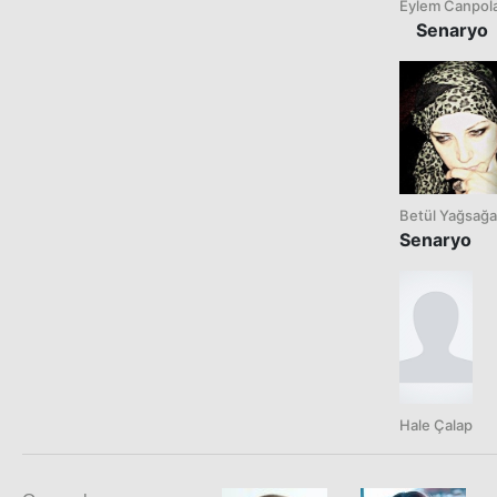
Eylem Canpol
Senaryo
Betül Yağsağ
Senaryo
Hale Çalap