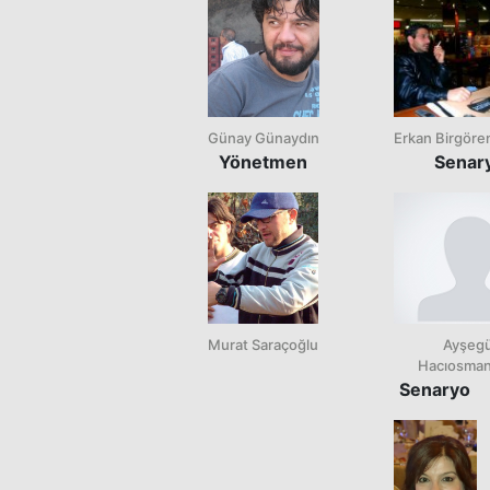
Günay Günaydın
Erkan Birgöre
Yönetmen
Senar
Murat Saraçoğlu
Ayşegü
Hacıosma
Senaryo