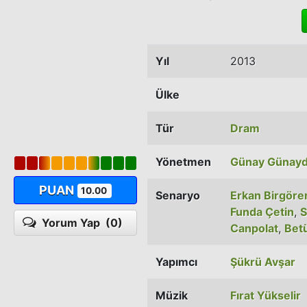
Yıl
2013
Ülke
Tür
Dram
Yönetmen
Günay Günayd
PUAN
10.00
Senaryo
Erkan Birgöre
Funda Çetin
,
S
Yorum Yap
(0)
Canpolat
,
Bet
Yapımcı
Şükrü Avşar
Müzik
Fırat Yükselir