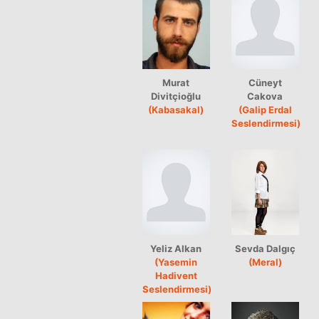
Murat
Cüneyt
Divitçioğlu
Cakova
(Kabasakal)
(Galip Erdal
Seslendirmesi)
Yeliz Alkan
Sevda Dalgıç
(Yasemin
(Meral)
Hadivent
Seslendirmesi)