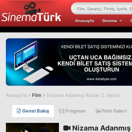
Anasayfa
Sinema
Anasayfa
Film
Nizama Adanmış Ruhlar 2. Sezon
Genel Bakış
Fragman
Foto Galeri
Nizama Adanmış 