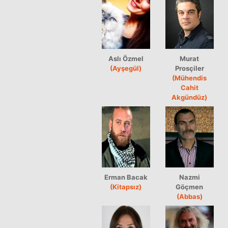
Aslı Özmel
Murat
(Ayşegül)
Prosçiler
(Mühendis
Cahit
Akgündüz)
Erman Bacak
Nazmi
(Kitapsız)
Göçmen
(Abbas)