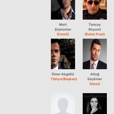
Mert
Tuncay
Şişmanlar
Beyazıt
(Cemil)
(Selim Fırat)
Ömer Akgüllü
Altuğ
(Yalçın/Başkan)
Seçkiner
(Uzun)