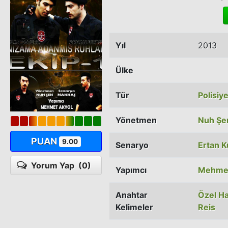
Yıl
2013
Ülke
Tür
Polisiy
Yönetmen
Nuh Şe
PUAN
9.00
Senaryo
Ertan K
Yorum Yap
(0)
Yapımcı
Mehmet
Anahtar
Özel H
Kelimeler
Reis