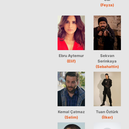
(Feyza)
Ebru Aytemur
Sekvan
(Elif)
Serinkaya
(Sebahattin)
Kemal Çatmaz
Tuan Öztürk
(Selim)
(İlker)