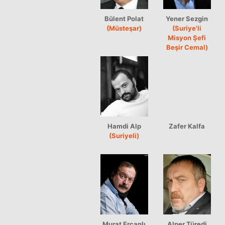
Bülent Polat
Yener Sezgin
(Müsteşar)
(Suriye'li
Misyon Şefi
Beşir Cemal)
Hamdi Alp
Zafer Kalfa
(Suriyeli)
Murat Ercanlı
Alper Türedi