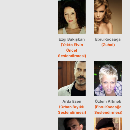
Ezgi Bakışkan
Ebru Kocaağa
(Yekta Elvin
(Zuhal)
Öncel
Seslendirmesi)
Arda Esen
Özlem Altınok
(Orhan Bıyıklı
(Ebru Kocaağa
Seslendirmesi)
Seslendirmesi)