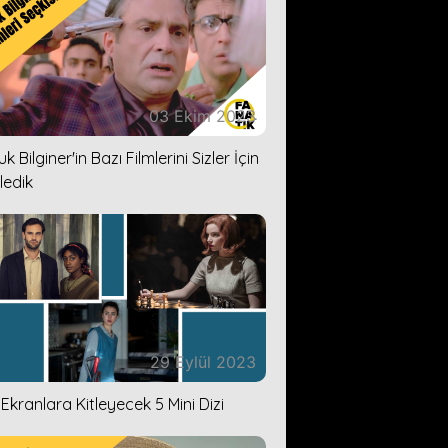
03 Ekim 2023
k Bilginer'in Bazı Filmlerini Sizler İçin
ledik
29 Eylül 2023
i Ekranlara Kitleyecek 5 Mini Dizi