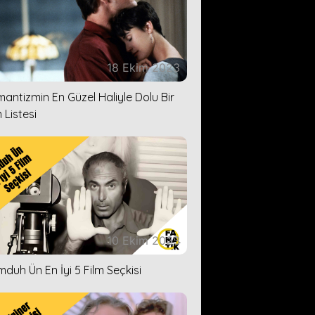
18 Ekim 2023
antizmin En Güzel Haliyle Dolu Bir
 Listesi
10 Ekim 2023
duh Ün En İyi 5 Film Seçkisi