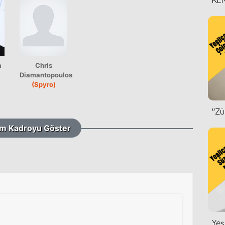
KEN
DİZ
a
Chris
Diamantopoulos
(Spyro)
''Z
m Kadroyu Göster
Yeş