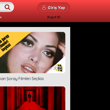
Giriş Yap
Kayıt Ol
m
01 Kasım 2023
kan Şoray Filmleri Seçkisi