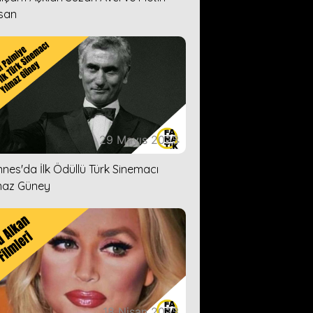
san
29 Mayıs 2023
nes'da İlk Ödüllü Türk Sinemacı
maz Güney
18 Nisan 2023