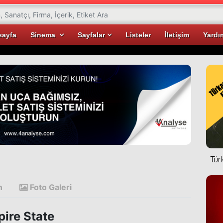
sayfa
Sinema
Sayfalar
Listeler
İletişim
Yardı
Tür
n
Foto Galeri
ire State