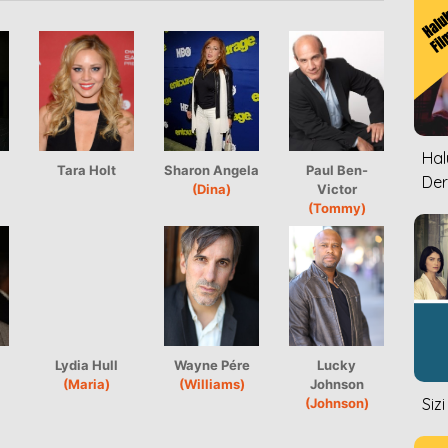
Halu
Tara Holt
Sharon Angela
Paul Ben-
Der
(Dina)
Victor
(Tommy)
Lydia Hull
Wayne Pére
Lucky
(Maria)
(Williams)
Johnson
Siz
(Johnson)