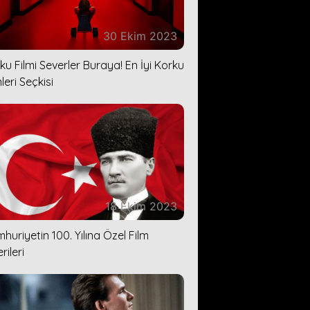
30 Ekim 2023
ku Filmi Severler Buraya! En İyi Korku
leri Seçkisi
18 Ekim 2023
huriyetin 100. Yılına Özel Film
rileri