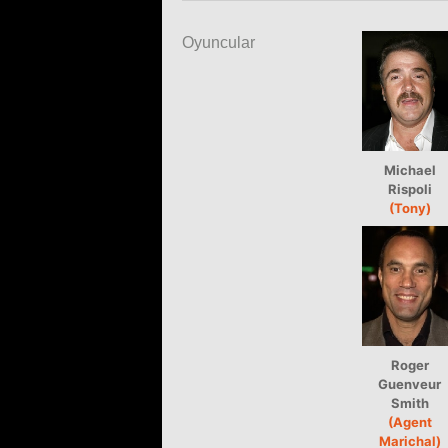
Oyuncular
Michael
Rispoli
(Tony)
Roger
Guenveur
Smith
(Agent
Marichal)