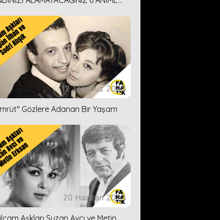
DİNİZİ ALAMAYACAĞINIZ 6 ANİME
İ ÖNERİMİZ
12 Temmuz 2023
ümrüt'' Gözlere Adanan Bir Yaşam
20 Haziran 2023
ilçam Aşkları Suzan Avcı ve Metin