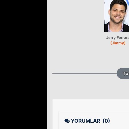
Jerry Ferrar
(Jimmy)
Tü
YORUMLAR
(0)