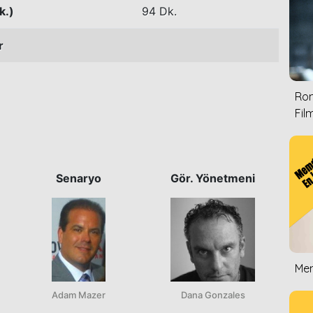
k.)
94 Dk.
r
Rom
Film
Senaryo
Gör. Yönetmeni
Mem
Adam Mazer
Dana Gonzales