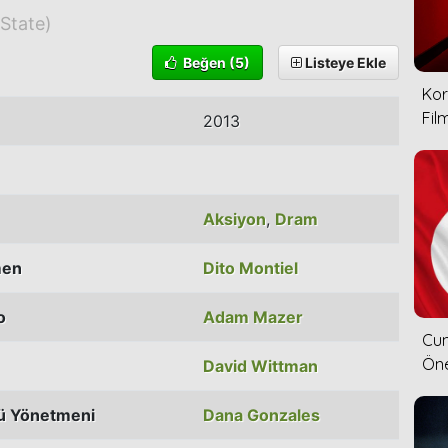
State)
Beğen
(5)
Listeye Ekle
Kor
Film
2013
Aksiyon
,
Dram
men
Dito Montiel
o
Adam Mazer
Cum
Öne
David Wittman
ü Yönetmeni
Dana Gonzales