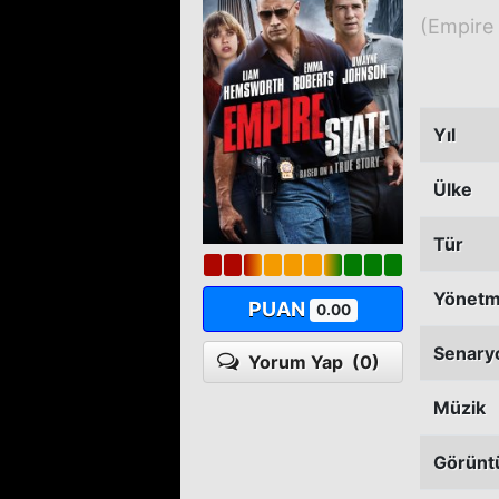
(Empire 
Yıl
Ülke
Tür
Yönet
PUAN
0.00
Senary
Yorum Yap
(0)
Müzik
Görünt