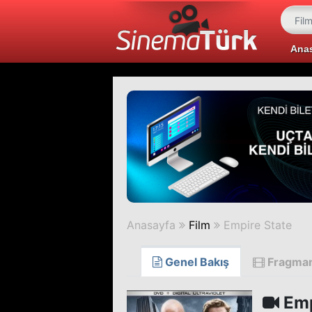
Ana
Anasayfa
Film
Empire State
Genel Bakış
Fragma
Emp