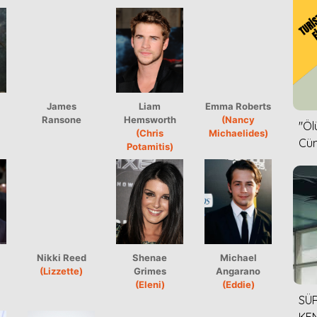
James
Liam
Emma Roberts
Ransone
Hemsworth
(Nancy
''Ö
(Chris
Michaelides)
Cün
Potamitis)
Nikki Reed
Shenae
Michael
(Lizzette)
Grimes
Angarano
(Eleni)
(Eddie)
SÜR