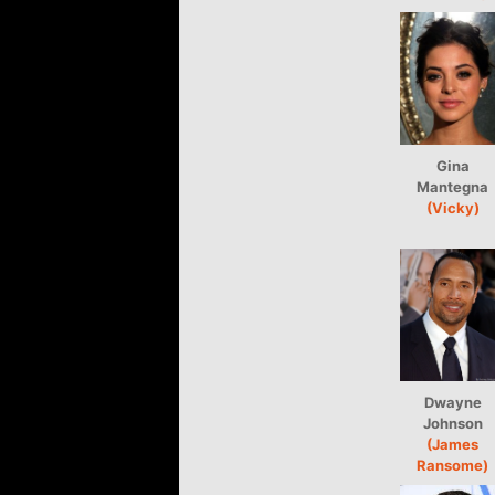
Gina
Mantegna
(Vicky)
Dwayne
Johnson
(James
Ransome)