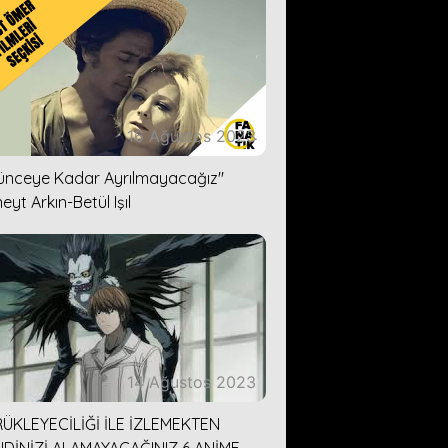
16 Ağustos 2023
lünceye Kadar Ayrılmayacağız''
eyt Arkın-Betül Işıl
14 Ağustos 2023
ÜKLEYECİLİĞİ İLE İZLEMEKTEN