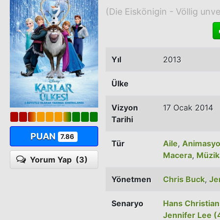
(Die Eiskönigin - Völlig unv
Yıl
2013
Ülke
Vizyon
17 Ocak 2014
Tarihi
PUAN
7.86
Tür
Aile
,
Animasy
Macera
,
Müzik
Yorum Yap
(3)
Yönetmen
Chris Buck
,
Je
Senaryo
Hans Christia
Jennifer Lee (