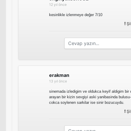
12 yıl önce
kesinlikle izlenmeye değer 7/10
Şi
erakman
13 yıl önce
sinemada izledigim ve oldukca keyif aldigim bir 
arayan bir kizin sevgiyi aski yanibasinda bulus
cokca soylenen sarkilar ise sinir bozucuydu.
Şi