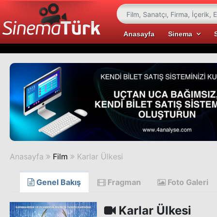
Anasayfa
Sinema
Anasayfa
Film
Karlar Ülkesi
Genel Bakış
Fragman
Foto Galeri
Karlar Ülkesi