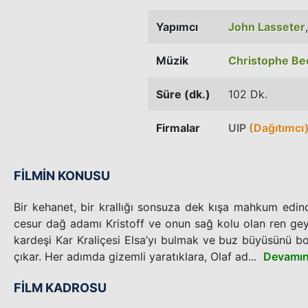
Yapımcı
John Lasseter
Müzik
Christophe Be
Süre (dk.)
102 Dk.
Firmalar
UIP
(Dağıtımcı
FİLMİN KONUSU
Bir kehanet, bir krallığı sonsuza dek kışa mahkum edi
cesur dağ adamı Kristoff ve onun sağ kolu olan ren geyiğ
kardeşi Kar Kraliçesi Elsa’yı bulmak ve buz büyüsünü b
çıkar. Her adımda gizemli yaratıklara, Olaf ad...
Devamın
FİLM KADROSU