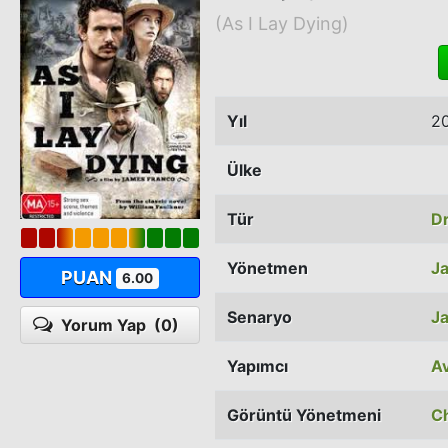
(As I Lay Dying)
Yıl
2
Ülke
Tür
D
Yönetmen
J
PUAN
6.00
Senaryo
J
Yorum Yap
(0)
Yapımcı
Av
Görüntü Yönetmeni
Ch