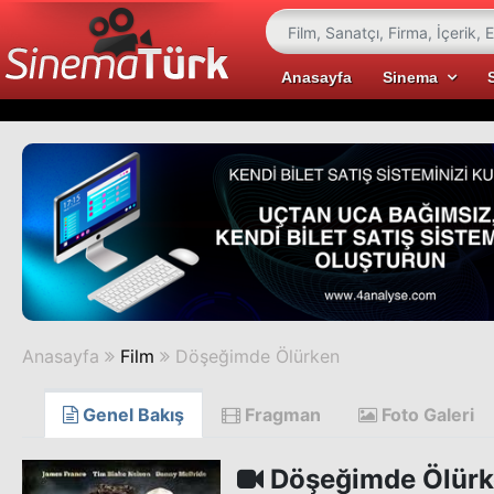
Anasayfa
Sinema
Anasayfa
Film
Döşeğimde Ölürken
Genel Bakış
Fragman
Foto Galeri
Döşeğimde Ölür