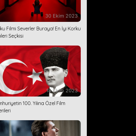
30 Ekim 2023
ku Filmi Severler Buraya! En İyi Korku
leri Seçkisi
18 Ekim 2023
huriyetin 100. Yılına Özel Film
rileri