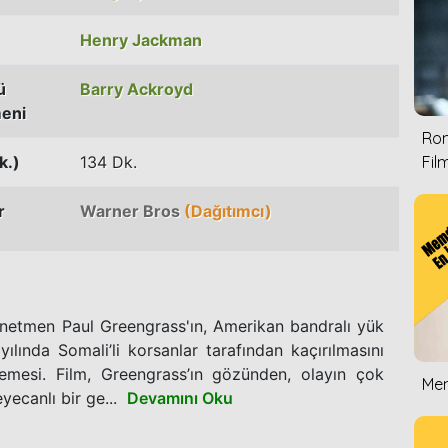
Henry Jackman
ü
Barry Ackroyd
eni
Rom
k.)
134 Dk.
Film
r
Warner Bros
(Dağıtımcı)
yönetmen Paul Greengrass'ın, Amerikan bandralı yük
lında Somali’li korsanlar tarafından kaçırılmasını
emesi. Film, Greengrass’ın gözünden, olayın çok
Mem
yecanlı bir ge...
Devamını Oku