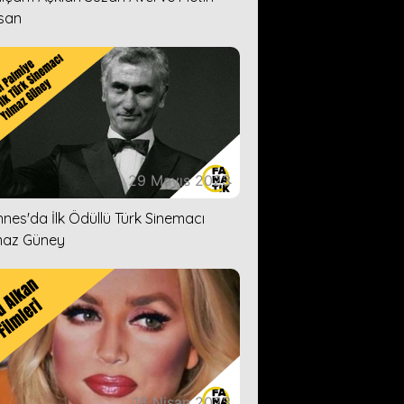
san
29 Mayıs 2023
nes'da İlk Ödüllü Türk Sinemacı
maz Güney
18 Nisan 2023