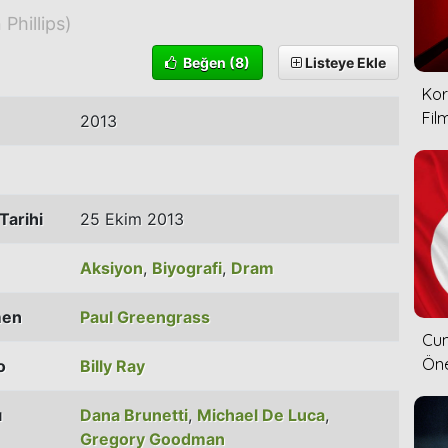
 Phillips)
Beğen
(8)
Listeye Ekle
Kor
Film
2013
Tarihi
25 Ekim 2013
Aksiyon
,
Biyografi
,
Dram
men
Paul Greengrass
Cum
Öne
o
Billy Ray
ı
Dana Brunetti
,
Michael De Luca
,
Gregory Goodman