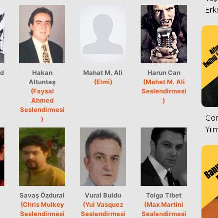
Erk
d
Hakan
Mahat M. Ali
Harun Can
Altuntaş
(Elmi)
(Mahat M. Ali
(Faysal
Seslendirmesi
Ahmed
)
Seslendirmesi
Can
)
Yıl
Savaş Özdural
Vural Buldu
Tolga Tibet
(Chris Mulkey
(Yul Vasquez
(Max Martini
Seslendirmesi
Seslendirmesi
Seslendirmesi