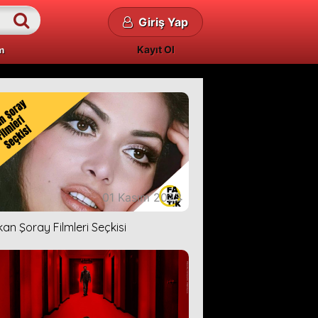
Giriş Yap
Kayıt Ol
m
01 Kasım 2023
kan Şoray Filmleri Seçkisi