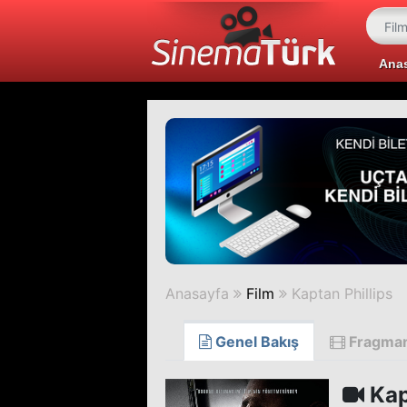
Ana
Anasayfa
Film
Kaptan Phillips
Genel Bakış
Fragma
Kap