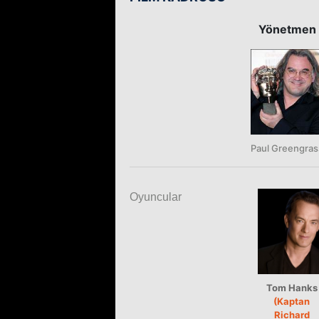
Yönetmen
Paul Greengras
Oyuncular
Tom Hanks
(Kaptan
Richard