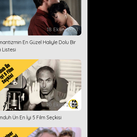
18 Ekim 2023
antizmin En Güzel Haliyle Dolu Bir
 Listesi
10 Ekim 2023
duh Ün En İyi 5 Film Seçkisi