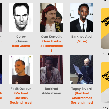
KEN
DİZ
y
Corey
Cem Kurtoğlu
Barkhad Abdi
)
Johnson
(Tom Hanks
(Muse)
(Ken Quinn)
Seslendirmesi
)
''Z
l
Fatih Özacun
Barkhad
Tugay Erverdi
di
(Michael
Addirahman
(Barkhad
si
Chernus
Abdirrahman
Seslendirmesi
Seslendirmesi
)
)
Yeş