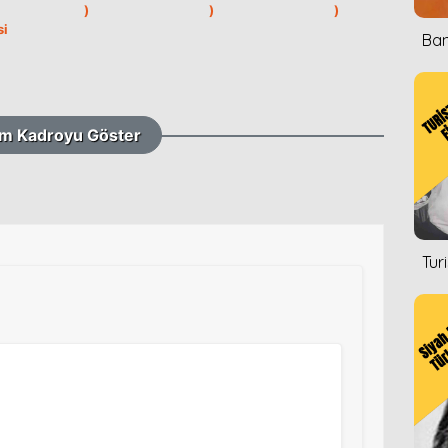
)
)
)
si
Ban
m Kadroyu Göster
Tur