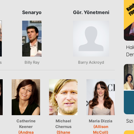
Senaryo
Gör. Yönetmeni
Halu
Der
s
Billy Ray
Barry Ackroyd
Siz
Catherine
Michael
Maria Dizzia
Keener
Chernus
(Allison
(Andrea
(Shane
McColl)