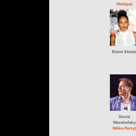
Phillips)
Riann Steel
David
Warshofsky
(Mike Perry