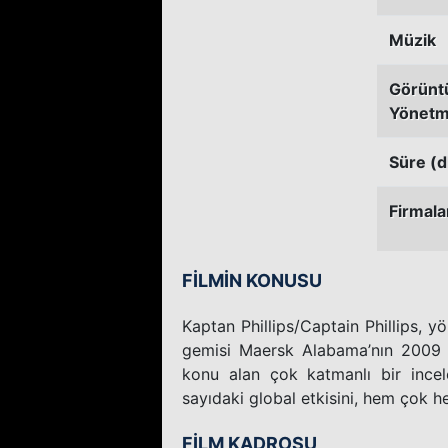
Müzik
Görünt
Yönetm
Süre (d
Firmala
FİLMİN KONUSU
Kaptan Phillips/Captain Phillips, 
gemisi Maersk Alabama’nın 2009 yı
konu alan çok katmanlı bir incel
sayıdaki global etkisini, hem çok he
FİLM KADROSU