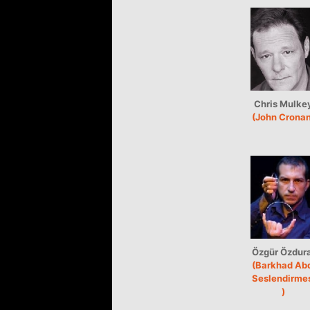
Chris Mulke
(John Cronan
Özgür Özdura
(Barkhad Ab
Seslendirme
)