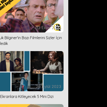
03 Ekim 2023
k Bilginer'in Bazı Filmlerini Sizler İçin
ledik
29 Eylül 2023
i Ekranlara Kitleyecek 5 Mini Dizi