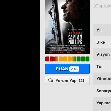
(Captain
Yıl
Ülke
Vizyon 
Tür
PUAN
7.78
Yönet
Yorum Yap
(2)
Senary
Yapımc