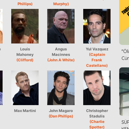
Phillips)
Murphy)
e
Louis
Angus
Yul Vazquez
''Ö
Mahoney
Macinnes
(Captain
Cün
(Clifford)
(John A White)
Frank
Castellano)
Max Martini
John Magaro
Christopher
(Dan Phillips)
Stadulis
)
(Charlie
SÜR
Spotter)