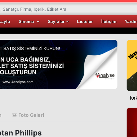
sayfa
Sinema
Sayfalar
Listeler
İletişim
Yardı
Tür
n
Foto Galeri
tan Phillips