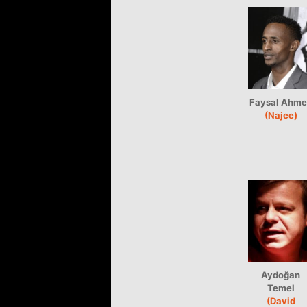
Faysal Ahme
(Najee)
Aydoğan
Temel
(David