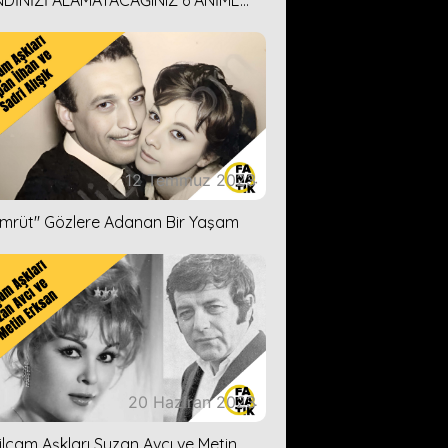
DİNİZİ ALAMAYACAĞINIZ 6 ANİME
İ ÖNERİMİZ
12 Temmuz 2023
ümrüt'' Gözlere Adanan Bir Yaşam
20 Haziran 2023
ilçam Aşkları Suzan Avcı ve Metin