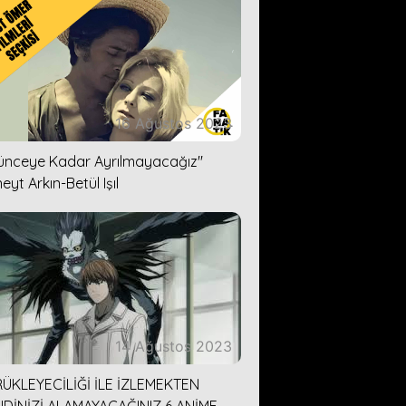
16 Ağustos 2023
lünceye Kadar Ayrılmayacağız''
eyt Arkın-Betül Işıl
14 Ağustos 2023
ÜKLEYECİLİĞİ İLE İZLEMEKTEN