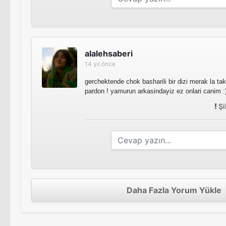
alalehsaberi
14 yıl önce
gerchektende chok basharili bir dizi merak la ta
pardon ! yamurun arkasindayiz ez onlari canim :
Şi
Daha Fazla Yorum Yükle