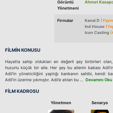
Görüntü
Ahmet Kasapo
Yönetmeni
Firmalar
Kanal D
(Yayın
Ind House
(Ya
Icon Casting
(
FİLMİN KONUSU
Hayatta sahip oldukları en değerli şey birbirleri olan
huzurlu küçük bir aile. Her şey bu ailenin babası Adil’in
Adil’in yöneticiliğini yaptığı bankanın sahibi, kendi 
Adil’in üzerine yıkmıştır. Adil’e atılan bu ...
Devamını Oku
FİLM KADROSU
Yönetmen
Senaryo