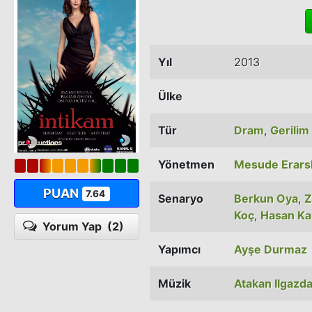
Yıl
2013
Ülke
Tür
Dram
,
Gerilim
Yönetmen
Mesude Erars
PUAN
7.64
Senaryo
Berkun Oya
,
Z
Koç
,
Hasan Ka
Yorum Yap
(2)
Yapımcı
Ayşe Durmaz
Müzik
Atakan Ilgazd