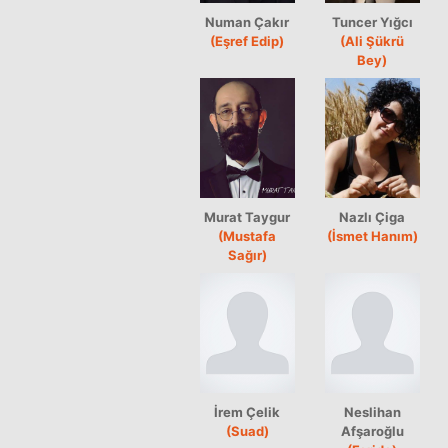
Numan Çakır
Tuncer Yığcı
(Eşref Edip)
(Ali Şükrü
Bey)
Murat Taygur
Nazlı Çiga
(Mustafa
(İsmet Hanım)
Sağır)
İrem Çelik
Neslihan
(Suad)
Afşaroğlu