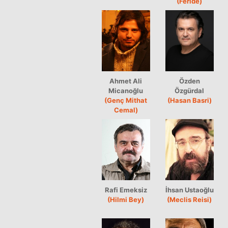
(Feride)
Ahmet Ali
Özden
Micanoğlu
Özgürdal
(Genç Mithat
(Hasan Basri)
Cemal)
Rafi Emeksiz
İhsan Ustaoğlu
(Hilmi Bey)
(Meclis Reisi)