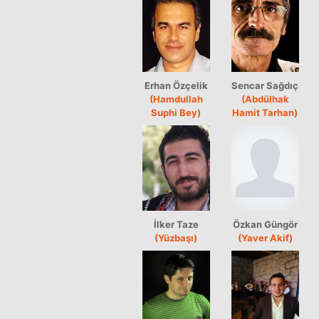
Erhan Özçelik
Sencar Sağdıç
(Hamdullah
(Abdülhak
Suphi Bey)
Hamit Tarhan)
İlker Taze
Özkan Güngör
(Yüzbaşı)
(Yaver Akif)