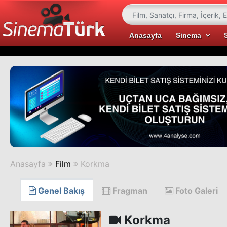
Anasayfa
Sinema
Anasayfa
Film
Korkma
Genel Bakış
Fragman
Foto Galeri
Korkma