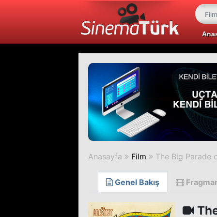
Ana
Anasayfa
Film
The Big Parade
Genel Bakış
Fragma
The