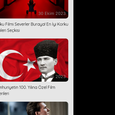
30 Ekim 2023
ku Filmi Severler Buraya! En İyi Korku
leri Seçkisi
18 Ekim 2023
huriyetin 100. Yılına Özel Film
rileri