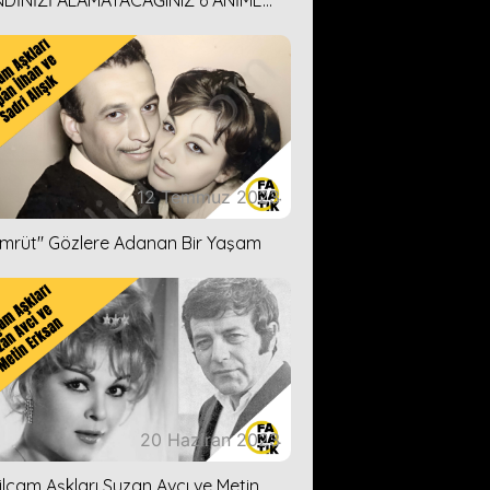
DİNİZİ ALAMAYACAĞINIZ 6 ANİME
İ ÖNERİMİZ
12 Temmuz 2023
ümrüt'' Gözlere Adanan Bir Yaşam
20 Haziran 2023
ilçam Aşkları Suzan Avcı ve Metin