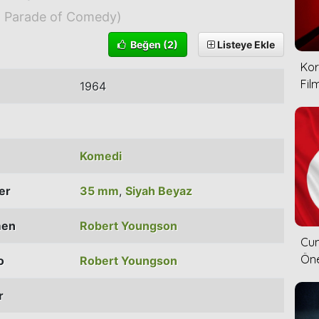
g Parade of Comedy)
Beğen
(2)
Listeye Ekle
Kor
Film
1964
Komedi
ler
35 mm
,
Siyah Beyaz
men
Robert Youngson
Cum
Öne
o
Robert Youngson
r