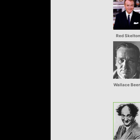
Red Skelto
Wallace Bee