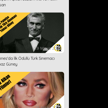
san
29 Mayıs 2023
nes'da İlk Ödüllü Türk Sinemacı
maz Güney
18 Nisan 2023