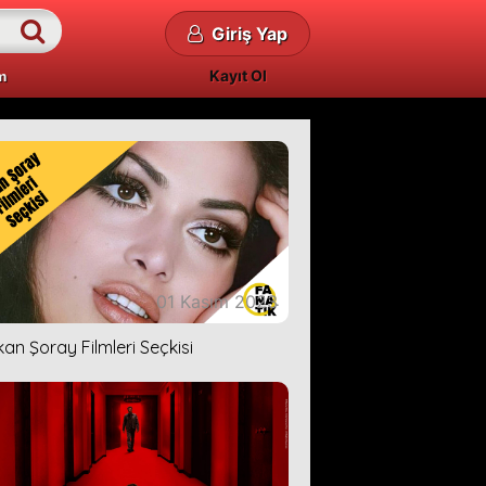
Giriş Yap
Kayıt Ol
m
01 Kasım 2023
kan Şoray Filmleri Seçkisi