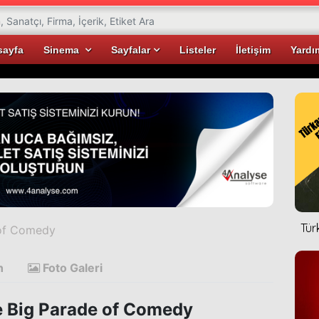
sayfa
Sinema
Sayfalar
Listeler
İletişim
Yardı
Tür
 of Comedy
n
Foto Galeri
 Big Parade of Comedy