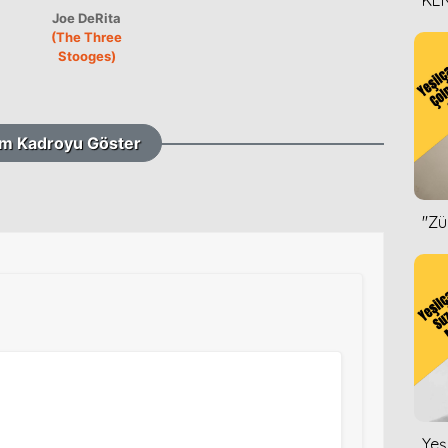
KEN
Joe DeRita
DİZ
(The Three
Stooges)
m Kadroyu Göster
''Z
Yeş