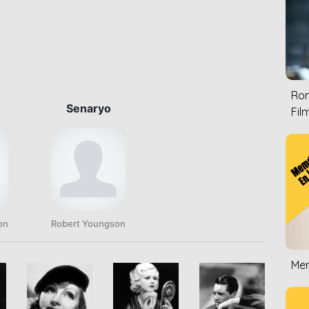
Rom
Senaryo
Film
on
Robert Youngson
Mem