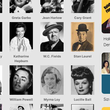
Greta Garbo
Jean Harlow
Cary Grant
Halu
Der
cy
Katharine
W.C. Fields
Stan Laurel
Hepburn
Siz
y
William Powell
Myrna Loy
Lucille Ball