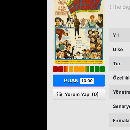
(The Bi
Yıl
Ülke
Tür
Özellik
PUAN
10.00
Yönet
Yorum Yap
(0)
Senary
Firmala