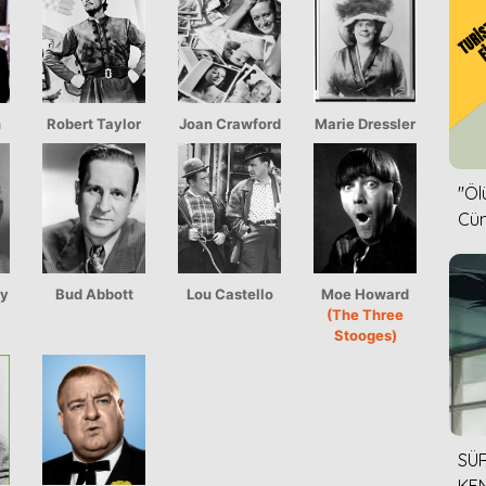
n
Robert Taylor
Joan Crawford
Marie Dressler
''Ö
Cün
ry
Bud Abbott
Lou Castello
Moe Howard
(The Three
Stooges)
SÜR