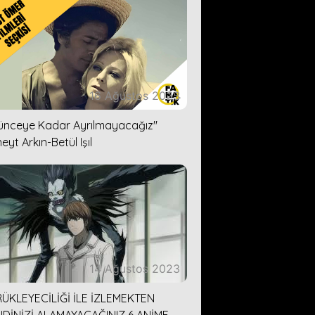
16 Ağustos 2023
lünceye Kadar Ayrılmayacağız''
eyt Arkın-Betül Işıl
14 Ağustos 2023
ÜKLEYECİLİĞİ İLE İZLEMEKTEN