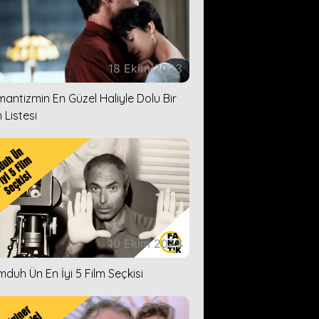
18 Ekim 2023
antizmin En Güzel Haliyle Dolu Bir
 Listesi
10 Ekim 2023
duh Ün En İyi 5 Film Seçkisi