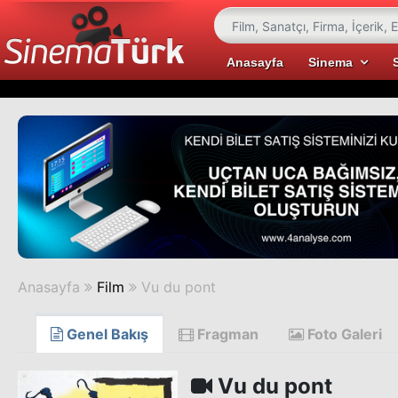
Anasayfa
Sinema
Anasayfa
Film
Vu du pont
Genel Bakış
Fragman
Foto Galeri
Vu du pont