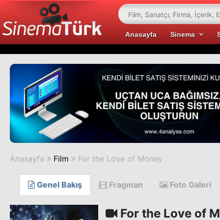
Anasayfa
Sinema
Anasayfa
Film
For the Love of Money
Genel Bakış
Fragman
Foto Galeri
For the Love of 