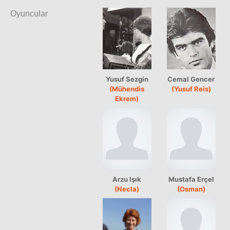
Oyuncular
Yusuf Sezgin
Cemal Gencer
(Mühendis
(Yusuf Reis)
Ekrem)
Arzu Işık
Mustafa Erçel
(Necla)
(Osman)