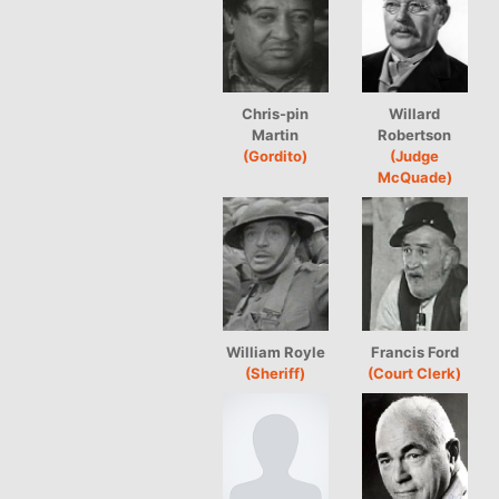
Chris-pin
Willard
Martin
Robertson
(Gordito)
(Judge
McQuade)
William Royle
Francis Ford
(Sheriff)
(Court Clerk)