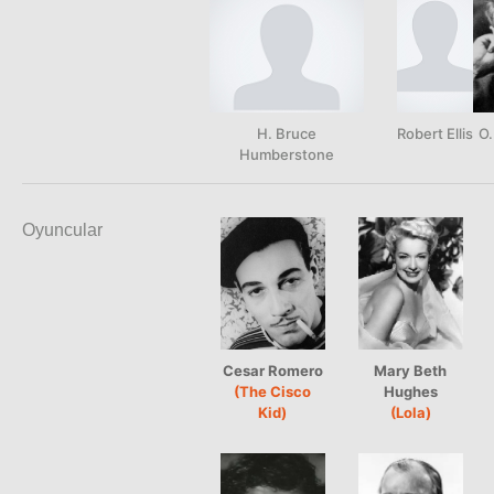
H. Bruce
Robert Ellis
O.
Humberstone
Oyuncular
Cesar Romero
Mary Beth
(The Cisco
Hughes
Kid)
(Lola)