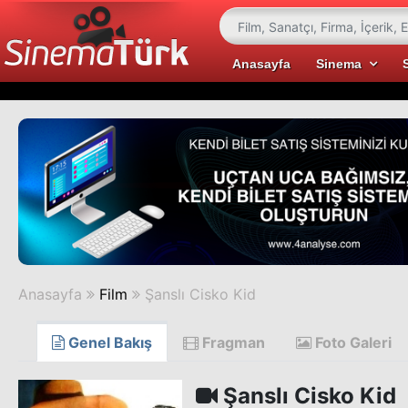
Anasayfa
Sinema
Anasayfa
Film
Şanslı Cisko Kid
Genel Bakış
Fragman
Foto Galeri
Şanslı Cisko Kid