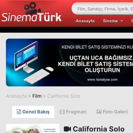
Anasayfa
Sinema
Anasayfa
Film
California Solo
Genel Bakış
Fragman
Foto Galeri
California Solo