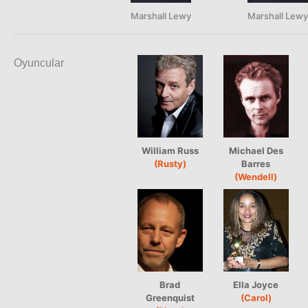
Marshall Lewy
Marshall Lewy
Oyuncular
William Russ
Michael Des
(Rusty)
Barres
(Wendell)
Brad
Ella Joyce
Greenquist
(Carol)