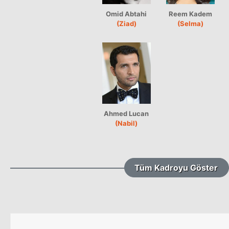
Omid Abtahi
Reem Kadem
(Ziad)
(Selma)
Ahmed Lucan
(Nabil)
Tüm Kadroyu Göster