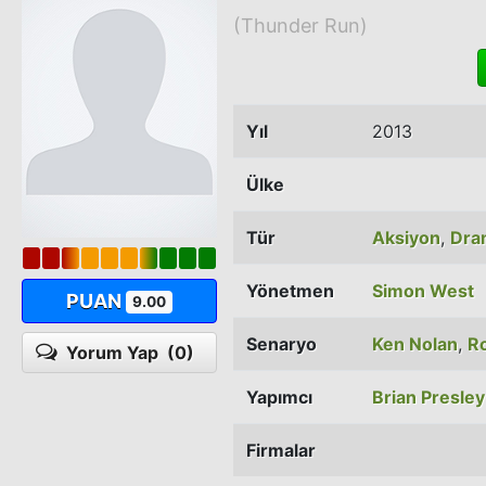
(Thunder Run)
Yıl
2013
Ülke
Tür
Aksiyon
,
Dra
Yönetmen
Simon West
PUAN
9.00
Senaryo
Ken Nolan
,
Ro
Yorum Yap
(0)
Yapımcı
Brian Presley
Firmalar