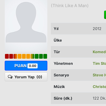
(Think Like A Man)
Yıl
2012
Ülke
Tür
Komed
Yönetmen
Tim St
PUAN
0.00
Senaryo
Steve 
Yorum Yap
(0)
Müzik
Christ
Süre (dk.)
122 Dk