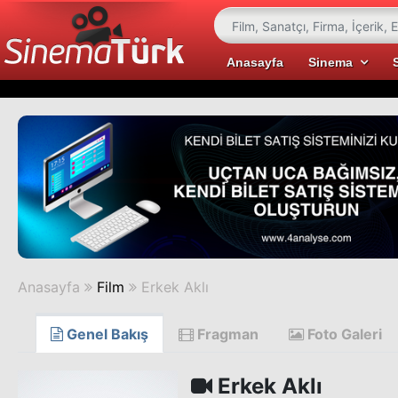
Anasayfa
Sinema
Anasayfa
Film
Erkek Aklı
Genel Bakış
Fragman
Foto Galeri
Erkek Aklı