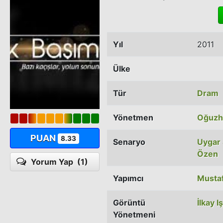
Yıl
2011
Ülke
Tür
Dram
Yönetmen
Oğuzh
PUAN
8.33
Senaryo
Uygar 
Özen
Yorum Yap
(1)
Yapımcı
Musta
Görüntü
İlkay Iş
Yönetmeni