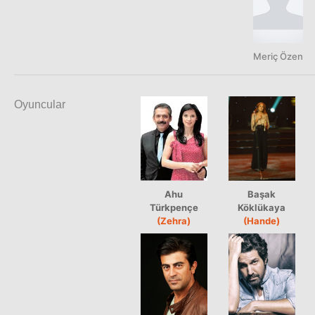
Meriç Özen
Oyuncular
Ahu
Başak
Türkpençe
Köklükaya
(Zehra)
(Hande)