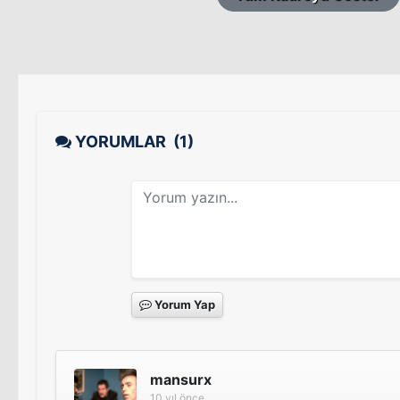
YORUMLAR
(1)
Yorum Yap
mansurx
10 yıl önce