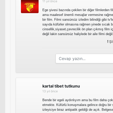
11 yıl önce
Ege şivesi bazında çekilen bir diğer filmlerden f
ama maalesef önemli mesajlar vermesine rağm
bir film. Filmi sansürsüz izledim bilindiği gibi tv'
sayıda küfürler olmasına rağmen yinede sıcak bir
cinsellik,siyaset,çevrecilik ön plan çıkmış film 
değil lakin sansürsüz haliylede bir aile filmi değil
Şi
kartal tibet tutkunu
13 yıl önce
Bende bir egeli aydınlıyım ama bu film daha çok
etmekte. Küfürlü konuşmalara gelince doğru bir
izleyiciye biraz antipatik geldiği de açık. Belge