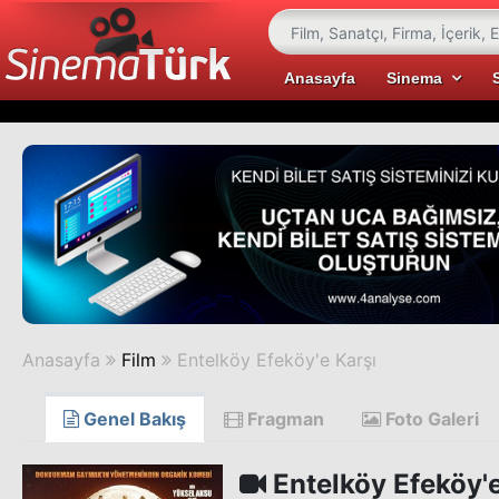
Anasayfa
Sinema
Anasayfa
Film
Entelköy Efeköy'e Karşı
Genel Bakış
Fragman
Foto Galeri
Entelköy Efeköy'e