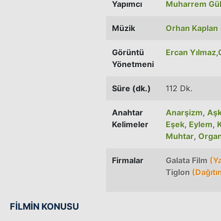
Yapımcı
Muharrem Gü
Müzik
Orhan Kaplan
Görüntü
Ercan Yılmaz
,
Yönetmeni
Süre (dk.)
112 Dk.
Anahtar
Anarşizm
,
Aş
Kelimeler
Eşek
,
Eylem
,
Muhtar
,
Organ
Firmalar
Galata Film
(Y
Tiglon
(Dağıtı
FİLMİN KONUSU