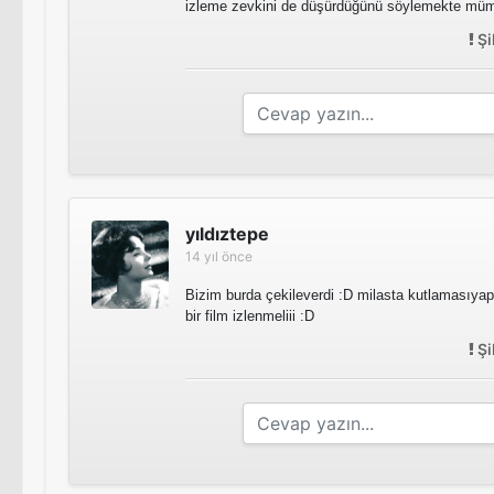
izleme zevkini de düşürdüğünü söylemekte mü
Şi
yıldıztepe
14 yıl önce
Bizim burda çekileverdi :D milasta kutlamasıyapı
bir film izlenmeliii :D
Şi