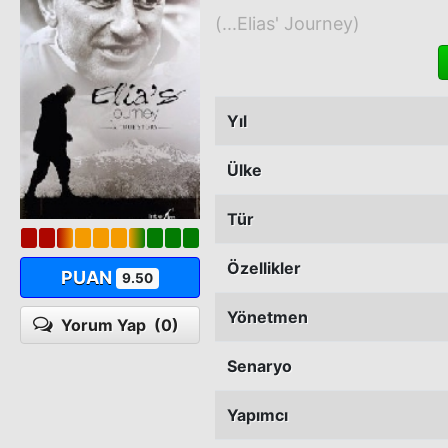
(...Elias' Journey)
Yıl
Ülke
Tür
Özellikler
PUAN
9.50
Yönetmen
Yorum Yap
(0)
Senaryo
Yapımcı