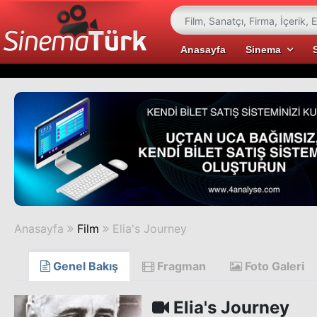
Anasayfa
Sinema
Anasayfa
Film
Elia's Journey
Genel Bakış
Fragman
Foto Galeri
Elia's Journey