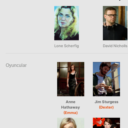
Lone Scherfig
David Nicholls
Oyuncular
Anne
Jim Sturgess
Hathaway
(Dexter)
(Emma)