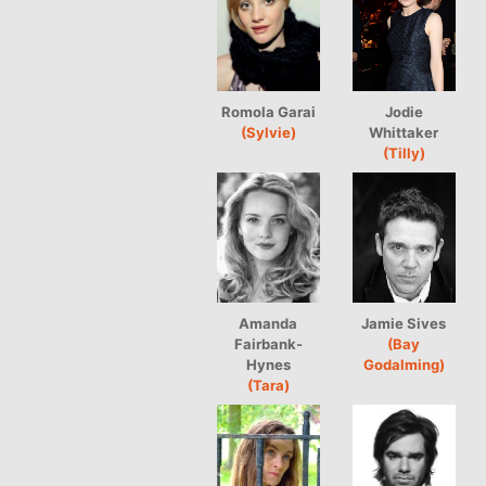
Romola Garai
Jodie
(Sylvie)
Whittaker
(Tilly)
Amanda
Jamie Sives
Fairbank-
(Bay
Hynes
Godalming)
(Tara)