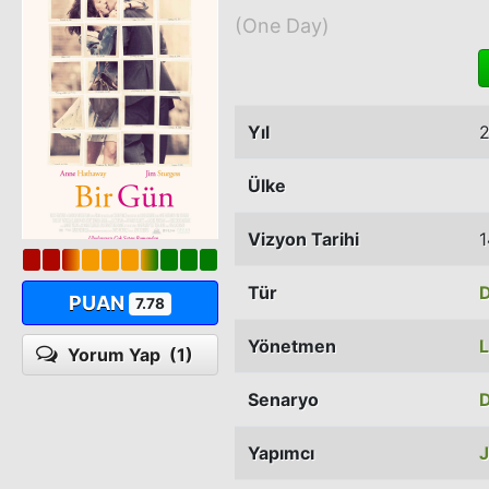
(One Day)
Yıl
2
Ülke
Vizyon Tarihi
1
Tür
PUAN
7.78
Yönetmen
L
Yorum Yap
(1)
Senaryo
D
Yapımcı
J