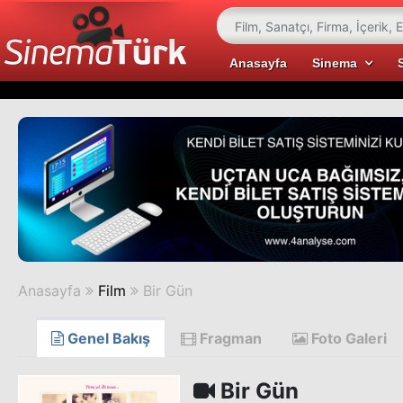
Anasayfa
Sinema
Anasayfa
Film
Bir Gün
Genel Bakış
Fragman
Foto Galeri
Bir Gün