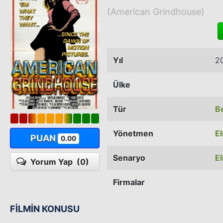
(American Grindhouse)
Yıl
2
Ülke
Tür
B
Yönetmen
El
PUAN
0.00
Senaryo
El
Yorum Yap
(0)
Firmalar
FİLMİN KONUSU