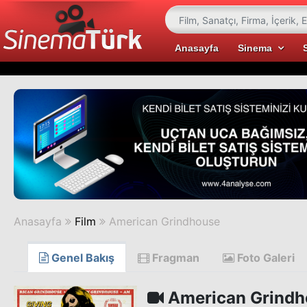
Anasayfa
Sinema
Anasayfa
Film
American Grindhouse
Genel Bakış
Fragman
Foto Galeri
American Grindh