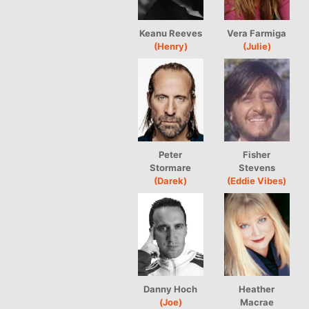
Keanu Reeves
Vera Farmiga
(Henry)
(Julie)
Peter
Fisher
Stormare
Stevens
(Darek)
(Eddie Vibes)
Danny Hoch
Heather
(Joe)
Macrae