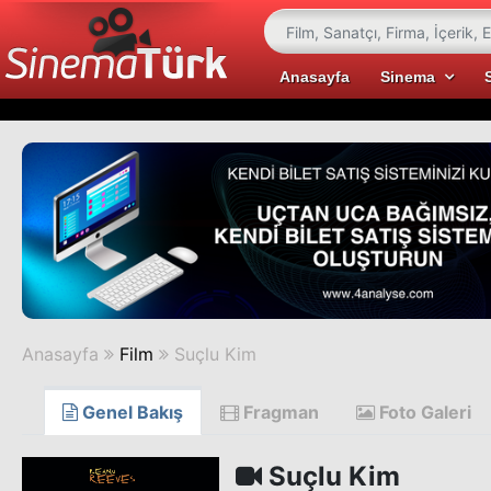
Anasayfa
Sinema
Anasayfa
Film
Suçlu Kim
Genel Bakış
Fragman
Foto Galeri
Suçlu Kim