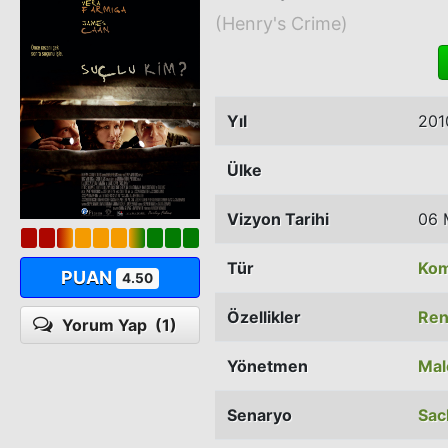
(Henry's Crime)
Yıl
201
Ülke
Vizyon Tarihi
06 
Tür
Kom
PUAN
4.50
Özellikler
Ren
Yorum Yap
(1)
Yönetmen
Mal
Senaryo
Sac