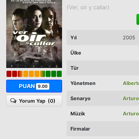
(Ver, oir y callar)
Yıl
2005
Ülke
Tür
Yönetmen
Albert
PUAN
9.00
Senaryo
Arturo
Yorum Yap
(0)
Müzik
Arturo
Firmalar