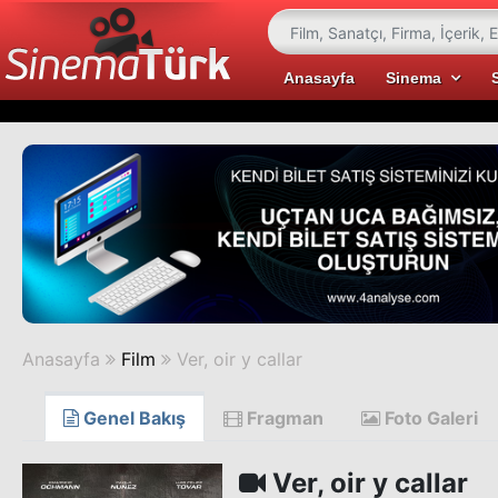
Anasayfa
Sinema
Anasayfa
Film
Ver, oir y callar
Genel Bakış
Fragman
Foto Galeri
Ver, oir y callar