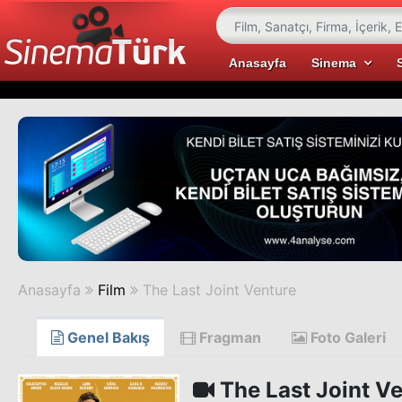
Anasayfa
Sinema
Anasayfa
Film
The Last Joint Venture
Genel Bakış
Fragman
Foto Galeri
The Last Joint V