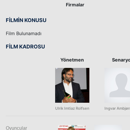
Firmalar
FİLMİN KONUSU
Film Bulunamadı
FİLM KADROSU
Yönetmen
Senary
Ulrik Imtiaz Rolfsen
Ingvar Ambjø
Oyuncular