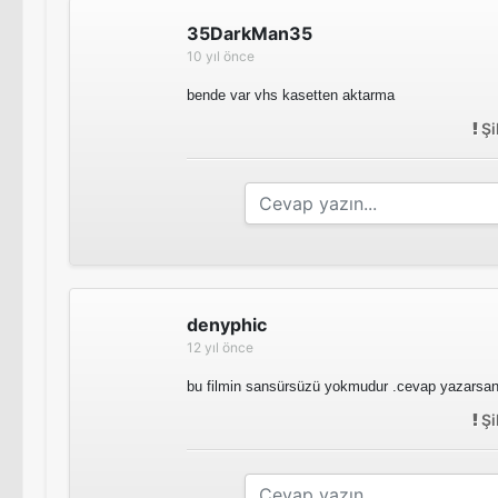
35DarkMan35
10 yıl önce
bende var vhs kasetten aktarma
Şi
denyphic
12 yıl önce
bu filmin sansürsüzü yokmudur .cevap yazars
Şi