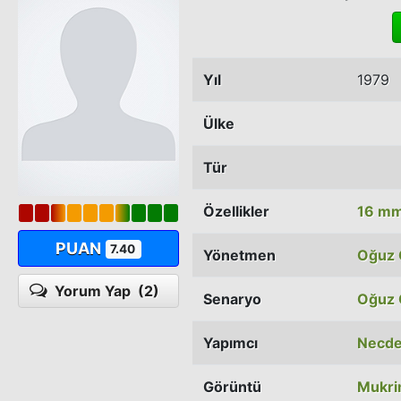
Yıl
1979
Ülke
Tür
Özellikler
16 m
PUAN
7.40
Yönetmen
Oğuz 
Yorum Yap
(2)
Senaryo
Oğuz 
Yapımcı
Necde
Görüntü
Mukri