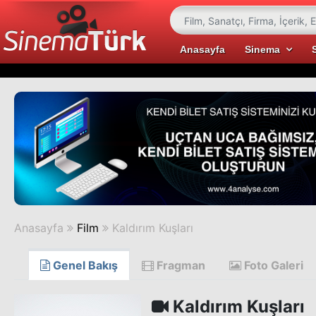
Anasayfa
Sinema
Anasayfa
Film
Kaldırım Kuşları
Genel Bakış
Fragman
Foto Galeri
Kaldırım Kuşları