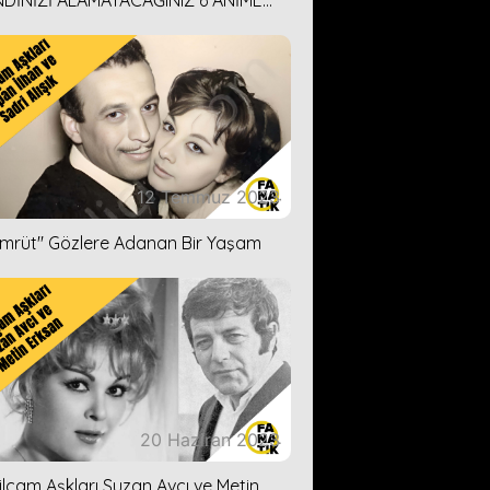
DİNİZİ ALAMAYACAĞINIZ 6 ANİME
İ ÖNERİMİZ
12 Temmuz 2023
ümrüt'' Gözlere Adanan Bir Yaşam
20 Haziran 2023
ilçam Aşkları Suzan Avcı ve Metin