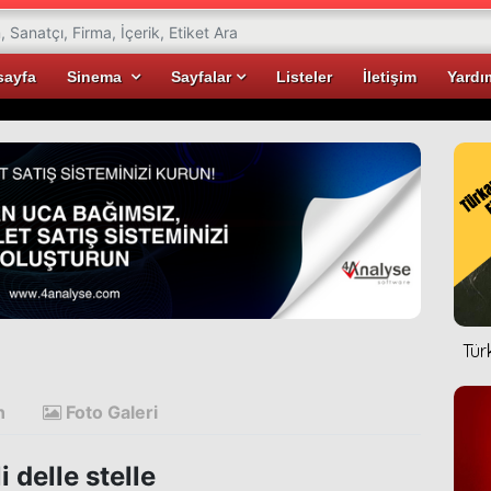
sayfa
Sinema
Sayfalar
Listeler
İletişim
Yardı
Tür
n
Foto Galeri
i delle stelle