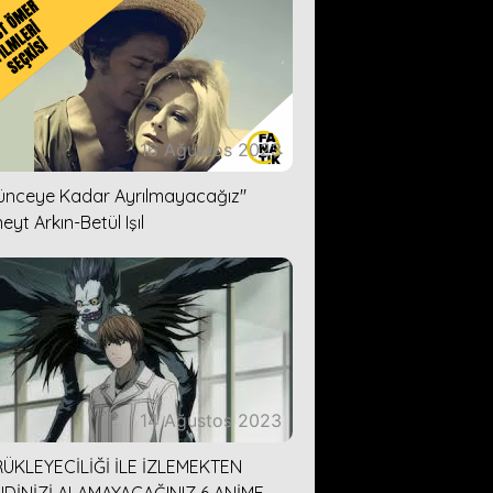
16 Ağustos 2023
lünceye Kadar Ayrılmayacağız''
eyt Arkın-Betül Işıl
14 Ağustos 2023
ÜKLEYECİLİĞİ İLE İZLEMEKTEN