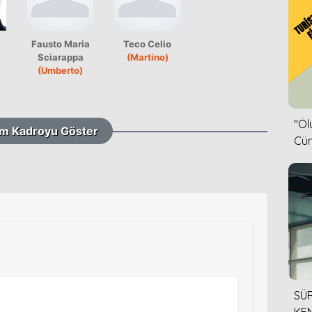
Fausto Maria
Teco Celio
Sciarappa
(Martino)
(Umberto)
''Ö
m Kadroyu Göster
Cün
SÜR