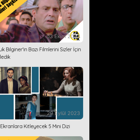
03 Ekim 2023
k Bilginer'in Bazı Filmlerini Sizler İçin
ledik
29 Eylül 2023
i Ekranlara Kitleyecek 5 Mini Dizi