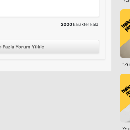
KEN
DİZ
2000
karakter kaldı
 Fazla Yorum Yükle
''Z
Yeş