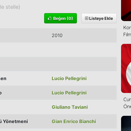
le stelle)
Beğen
(0)
Listeye Ekle
Kor
Film
2010
men
Lucio Pellegrini
o
Lucio Pellegrini
Cum
Öne
Giuliano Taviani
ü Yönetmeni
Gian Enrico Bianchi