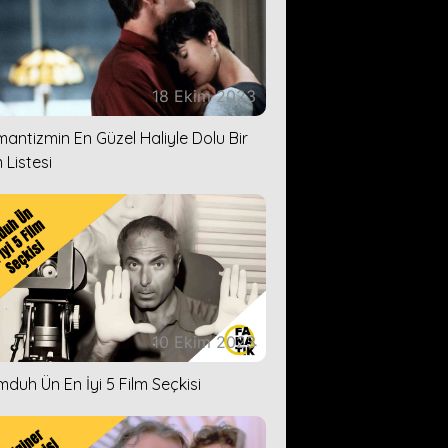
18 Ekim 2023
antizmin En Güzel Haliyle Dolu Bir
 Listesi
10 Ekim 2023
duh Ün En İyi 5 Film Seçkisi