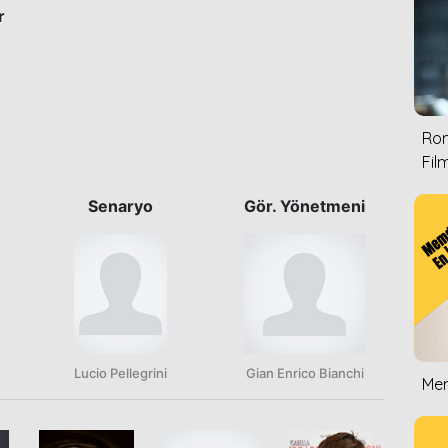
r
Rom
Film
Senaryo
Gör. Yönetmeni
Lucio Pellegrini
Gian Enrico Bianchi
Mem