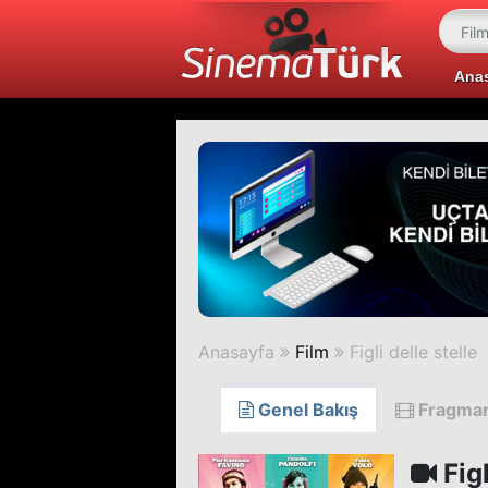
Ana
Anasayfa
Film
Figli delle stelle
Genel Bakış
Fragma
Figl