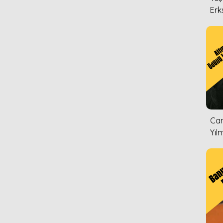
Erk
Can
Yıl