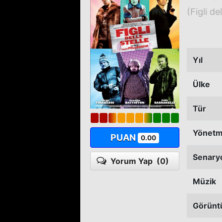
(Figli del
Yıl
Ülke
Tür
Yönet
PUAN
0.00
Senary
Yorum Yap
(0)
Müzik
Görünt