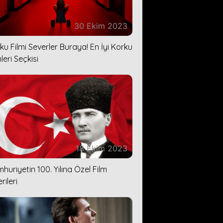
30 Ekim 2023
ku Filmi Severler Buraya! En İyi Korku
leri Seçkisi
18 Ekim 2023
huriyetin 100. Yılına Özel Film
rileri