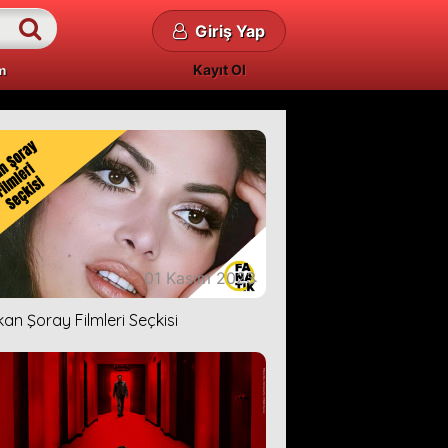
Giriş Yap
Kayıt Ol
m
01 Kasım 2023
kan Şoray Filmleri Seçkisi