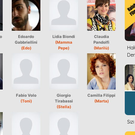
o
Edoardo
Lidia Biondi
Claudia
Gabbriellini
(Mamma
Pandolfi
Halu
(Edo)
Pepe)
(Marilù)
Der
Fabio Volo
Giorgio
Camilla Filippi
(Toni)
Tirabassi
(Marta)
(Stella)
Siz