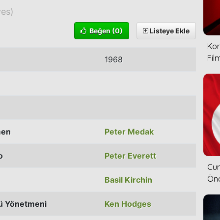
ves)
Beğen
(0)
Listeye Ekle
Kor
Film
1968
men
Peter Medak
o
Peter Everett
Cum
Öne
Basil Kirchin
ü Yönetmeni
Ken Hodges