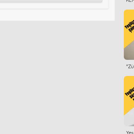
KEN
DİZ
''Z
Yeş