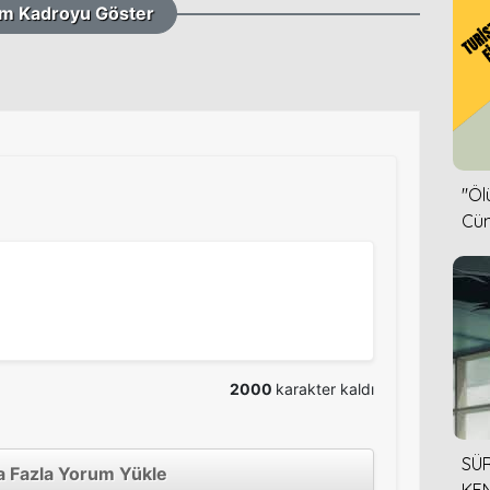
m Kadroyu Göster
''Ö
Cün
2000
karakter kaldı
SÜR
 Fazla Yorum Yükle