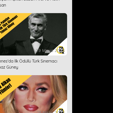
san
29 Mayıs 2023
nes'da İlk Ödüllü Türk Sinemacı
maz Güney
18 Nisan 2023