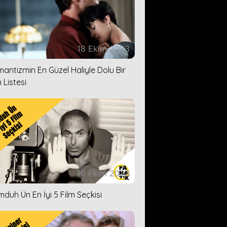
18 Ekim 2023
antizmin En Güzel Haliyle Dolu Bir
 Listesi
10 Ekim 2023
duh Ün En İyi 5 Film Seçkisi