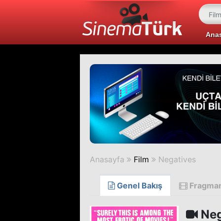
Ana
Anasayfa
Film
Negatives
Genel Bakış
Fragma
Neg