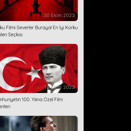
30 Ekim 2023
ku Filmi Severler Buraya! En İyi Korku
leri Seçkisi
18 Ekim 2023
huriyetin 100. Yılına Özel Film
rileri