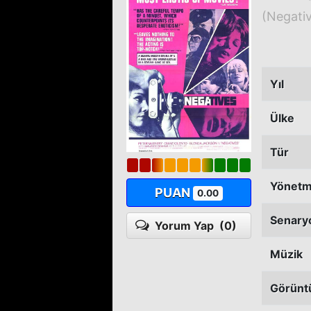
(Negati
Yıl
Ülke
Tür
Yönet
PUAN
0.00
Senary
Yorum Yap
(0)
Müzik
Görünt