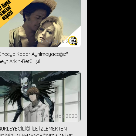
16 Ağustos 2023
lünceye Kadar Ayrılmayacağız''
eyt Arkın-Betül Işıl
14 Ağustos 2023
ÜKLEYECİLİĞİ İLE İZLEMEKTEN