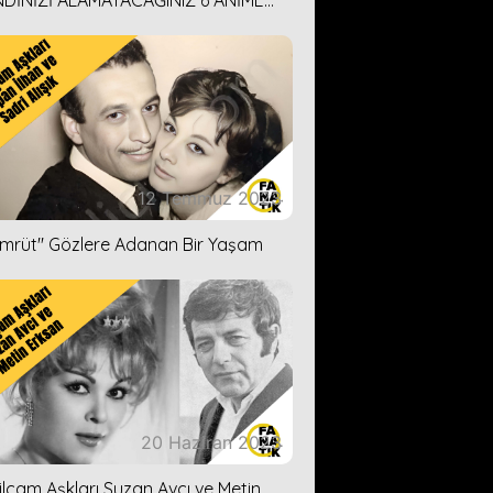
DİNİZİ ALAMAYACAĞINIZ 6 ANİME
İ ÖNERİMİZ
12 Temmuz 2023
ümrüt'' Gözlere Adanan Bir Yaşam
20 Haziran 2023
ilçam Aşkları Suzan Avcı ve Metin