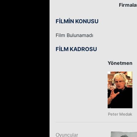
Firmala
FİLMİN KONUSU
Film Bulunamadı
FİLM KADROSU
Yönetmen
Peter Medak
Oyuncular