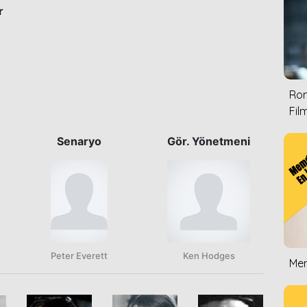
r
Rom
Film
Senaryo
Gör. Yönetmeni
Peter Everett
Ken Hodges
Mem