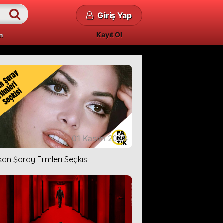
Giriş Yap
Kayıt Ol
m
01 Kasım 2023
kan Şoray Filmleri Seçkisi