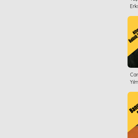
Erk
Can
Yıl