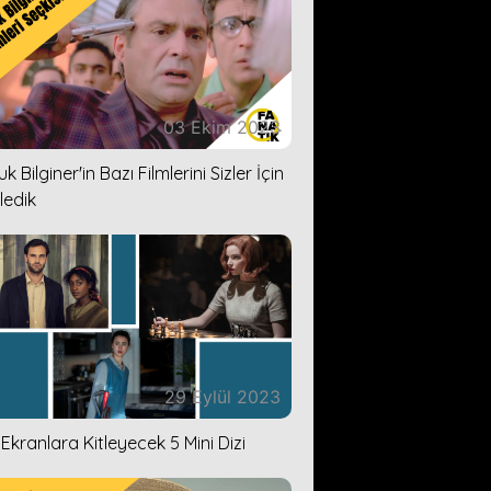
03 Ekim 2023
k Bilginer'in Bazı Filmlerini Sizler İçin
ledik
29 Eylül 2023
i Ekranlara Kitleyecek 5 Mini Dizi