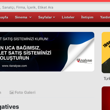
sayfa
Sinema
Sayfalar
Listeler
İletişim
Yardı
Tür
n
Foto Galeri
atives