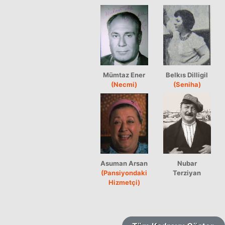
Mümtaz Ener
Belkıs Dilligil
(Necmi)
(Seniha)
Asuman Arsan
Nubar
(Pansiyondaki
Terziyan
Hizmetçi)