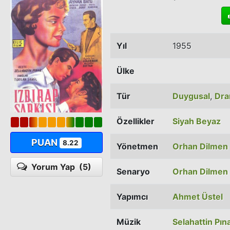
Yıl
1955
Ülke
Tür
Duygusal
,
Dr
Özellikler
Siyah Beyaz
PUAN
8.22
Yönetmen
Orhan Dilmen
Yorum Yap
(5)
Senaryo
Orhan Dilmen
Yapımcı
Ahmet Üstel
Müzik
Selahattin Pın