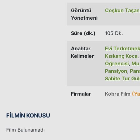
Görüntü
Coşkun Taşan
Yönetmeni
Süre (dk.)
105 Dk.
Anahtar
Evi Terketme
Kelimeler
Kıskanç Koca
Öğrencisi
,
Muz
Pansiyon
,
Pan
Sabite Tur Gü
Firmalar
Kobra Film
(Ya
FİLMİN KONUSU
Film Bulunamadı