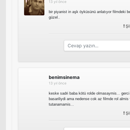
13 yıl önce
bir piyanist in aşk öyküsünü anlatıyor filmdeki bes
güzel..
Şi
benimsinema
13 yıl önce
keske sadri baba kötü rolde olmasaymis... gerc
basariliydi ama nedense cok az filmde rol almi
tutanamamis...
Şi