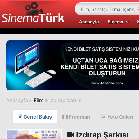
Anasayfa
Sinema
Anasayfa
Film
Izdırap Şarkısı
Genel Bakış
Fragman
Foto Galeri
Izdırap Şarkısı