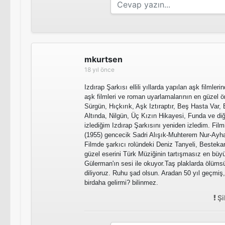
mkurtsen
18 yıl önce
Izdırap Şarkısı ellili yıllarda yapılan aşk filmler
aşk filmleri ve roman uyarlamalarının en güzel ö
Sürgün, Hıçkırık, Aşk Iztıraptır, Beş Hasta Var,
Altında, Nilgün, Üç Kızın Hikayesi, Funda ve diğe
izlediğim Izdırap Şarkısını yeniden izledim. Filmi
(1955) gencecik Sadri Alışık-Muhterem Nur-Ayha
Filmde şarkıcı rolündeki Deniz Tanyeli, Bestekar 
güzel eserini Türk Müziğinin tartışmasız en büy
Gülerman'ın sesi ile okuyor.Taş plaklarda ölüms
diliyoruz. Ruhu şad olsun. Aradan 50 yıl geçmiş,
birdaha gelirmi? bilinmez.
Şi