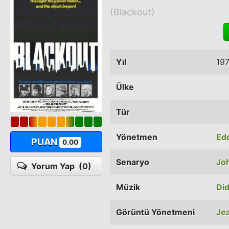
(Blackout)
Yıl
19
Ülke
Tür
Yönetmen
Ed
PUAN
0.00
Senaryo
Jo
Yorum Yap
(0)
Müzik
Did
Görüntü Yönetmeni
Je