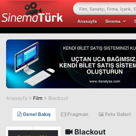
Anasayfa
Sinema
Anasayfa
Film
Blackout
Genel Bakış
Fragman
Foto Galeri
Blackout