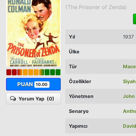
(The Prisoner of Zenda)
Yıl
1937
Ülke
Tür
Mace
Özellikler
Siyah
PUAN
10.00
Yönetmen
John
Yorum Yap
(0)
Senaryo
Anth
Yapımcı
David