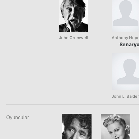
John Cromwell
Anthony Hop
Senary
John L. Balde
Oyuncular