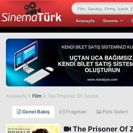
Anasayfa
Sinema
Anasayfa
Film
The Prisoner Of Zenda
Genel Bakış
Fragman
Foto Galeri
The Prisoner Of 