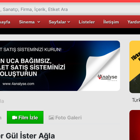
sayfa
Sinema
Sayfalar
Listeler
İletişim
Yardı
Tür
la
n
Film İzle
Foto Galeri
r Gül İster Ağla