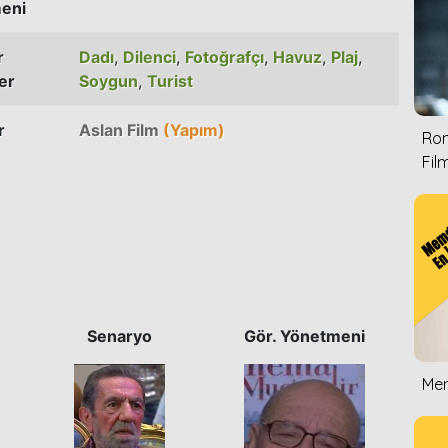
eni
r
Dadı
,
Dilenci
,
Fotoğrafçı
,
Havuz
,
Plaj
,
er
Soygun
,
Turist
r
Aslan Film
(Yapım)
Rom
Film
Senaryo
Gör. Yönetmeni
Mem