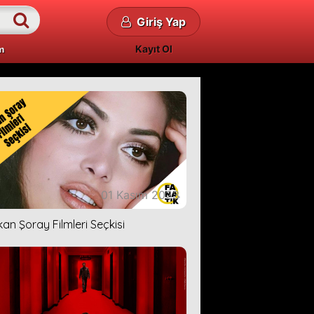
Giriş Yap
Kayıt Ol
m
01 Kasım 2023
kan Şoray Filmleri Seçkisi