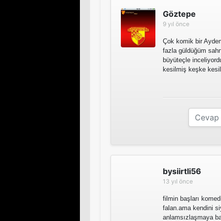
Göztepe
9 yıl önce
Çok komik bir Aydemi
fazla güldüğüm sahn
büyüteçle inceliyord
kesilmiş keşke kesil
bysiirtli56
13 yıl önce
filmin başları komedi
falan.ama kendini s
anlamsızlaşmaya ba