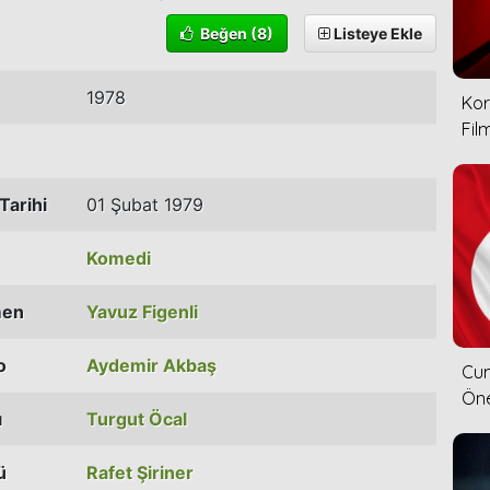
Beğen
(8)
Listeye Ekle
1978
Kor
Film
Tarihi
01 Şubat 1979
Komedi
men
Yavuz Figenli
o
Aydemir Akbaş
Cum
Öne
ı
Turgut Öcal
ü
Rafet Şiriner