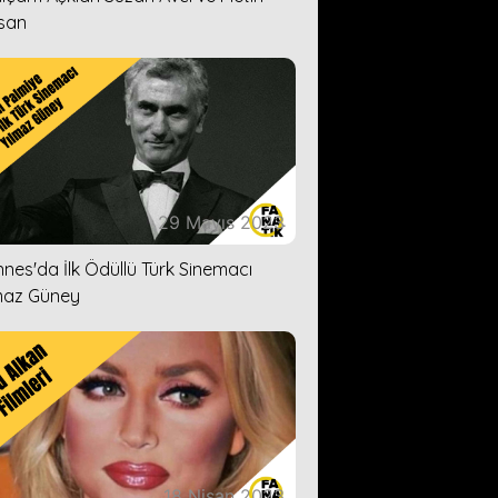
san
29 Mayıs 2023
nes'da İlk Ödüllü Türk Sinemacı
maz Güney
18 Nisan 2023