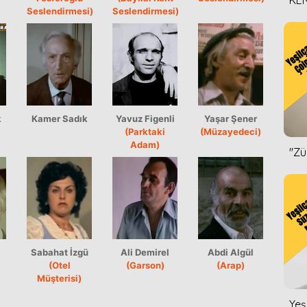
KEN
Seslendirmesi)
Seslendirmesi)
DİZ
k
Kamer Sadık
Yavuz Figenli
Yaşar Şener
(Parktaki
(Müzayedeci)
Adam)
''Z
Sabahat İzgü
Ali Demirel
Abdi Algül
(Otel
(Garson)
(Arap)
Müşterisi)
Yeş