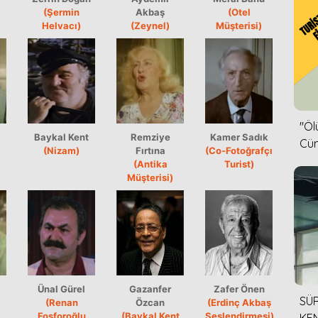
(Şermin
Akbaş
(Otel
Helvacı)
(Zeynel)
Müşterisi)
''Ö
Baykal Kent
Remziye
Kamer Sadık
Cün
(Nizam)
Fırtına
(Co-Fotoğrafçı
(Antika
Turist)
Müşterisi)
Ünal Gürel
Gazanfer
Zafer Önen
SÜR
(Renan
Özcan
(Erdinç Akbaş
Fosforoğlu
(Baykal Kent
Seslendirmesi)