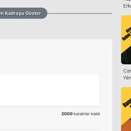
Erk
m Kadroyu Göster
Can
Yıl
2000
karakter kaldı