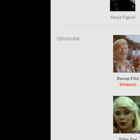
Yavuz Figenli
Oyuncular
Recep Filiz
(Hüsam)
Tülin Tan