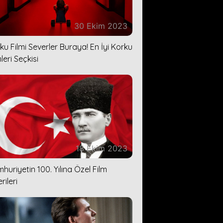
30 Ekim 2023
ku Filmi Severler Buraya! En İyi Korku
leri Seçkisi
18 Ekim 2023
huriyetin 100. Yılına Özel Film
rileri