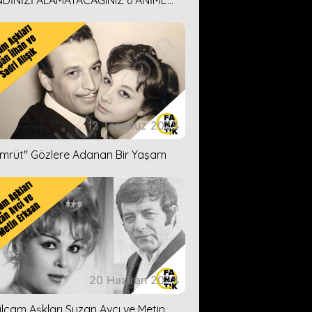
DİNİZİ ALAMAYACAĞINIZ 6 ANİME
İ ÖNERİMİZ
12 Temmuz 2023
ümrüt'' Gözlere Adanan Bir Yaşam
20 Haziran 2023
ilçam Aşkları Suzan Avcı ve Metin