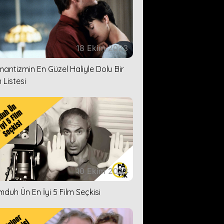
18 Ekim 2023
antizmin En Güzel Haliyle Dolu Bir
 Listesi
10 Ekim 2023
duh Ün En İyi 5 Film Seçkisi