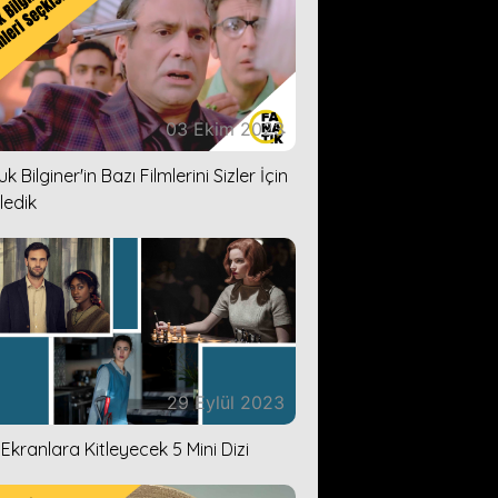
03 Ekim 2023
k Bilginer'in Bazı Filmlerini Sizler İçin
ledik
29 Eylül 2023
i Ekranlara Kitleyecek 5 Mini Dizi