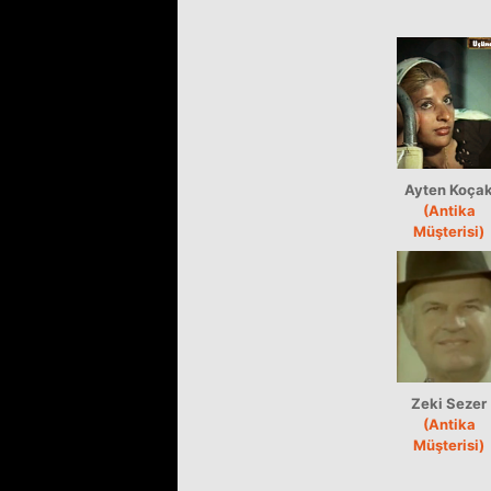
Ayten Koça
(Antika
Müşterisi)
Zeki Sezer
(Antika
Müşterisi)