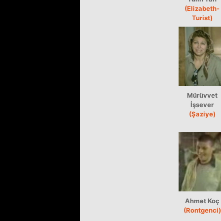
(Elizabeth-
Turist)
Mürüvvet
İşsever
(Şaziye)
Ahmet Koç
(Rontgenci)