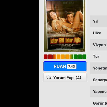
Yıl
Ülke
Vizyon 
Tür
PUAN
7.43
Yönet
Yorum Yap
(4)
Senary
Yapımc
Görünt