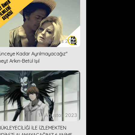
16 Ağustos 2023
lünceye Kadar Ayrılmayacağız''
eyt Arkın-Betül Işıl
14 Ağustos 2023
ÜKLEYECİLİĞİ İLE İZLEMEKTEN