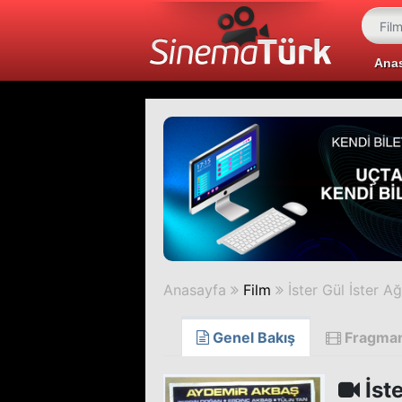
Ana
Anasayfa
Film
İster Gül İster Ağ
Genel Bakış
Fragma
İste