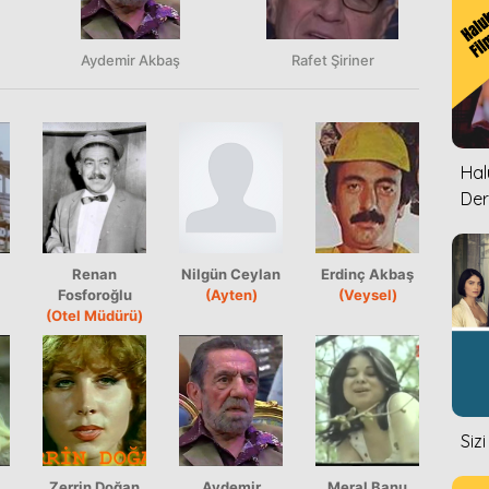
Aydemir Akbaş
Rafet Şiriner
Halu
Der
Renan
Nilgün Ceylan
Erdinç Akbaş
Fosforoğlu
(Ayten)
(Veysel)
(Otel Müdürü)
Siz
Zerrin Doğan
Aydemir
Meral Banu