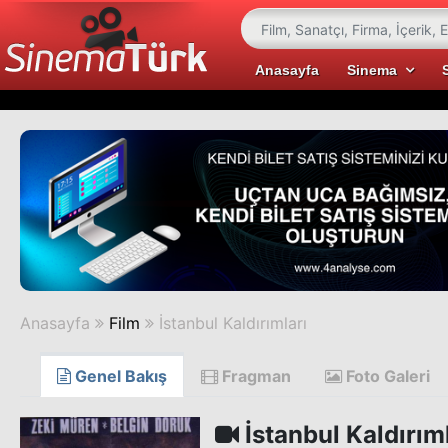
Anasayfa
Sinema
Anasayfa
Film
İstanbul Kaldırımları
Genel Bakış
Fragman
Foto Galeri
İstanbul Kaldırım