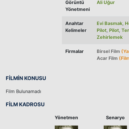
Görüntü
Ali Uğur
Yönetmeni
Anahtar
Evi Basmak
,
H
Kelimeler
Pilot
,
Pilot
,
Te
Zehirlemek
Firmalar
Birsel Film
(Ya
Acar Film
(Film
FİLMİN KONUSU
Film Bulunamadı
FİLM KADROSU
Yönetmen
Senaryo