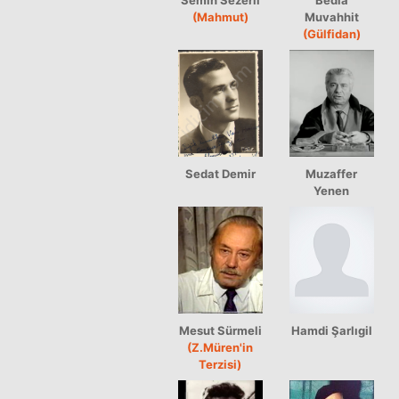
(Mahmut)
Muvahhit
(Gülfidan)
Sedat Demir
Muzaffer
Yenen
Mesut Sürmeli
Hamdi Şarlıgil
(Z.Müren'in
Terzisi)