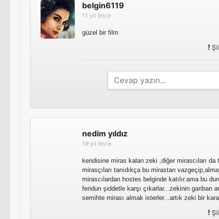
belgin6119
11 yıl önce
güzel bir film
Şi
nedim yıldız
19 yıl önce
kendisine miras kalan zeki ,diğer mirascıları da
mirasçıları tanıdıkça bu mirastan vazgeçip,almay
mirascılardan hostes belginde katılır.ama bu du
feridun şiddetle karşı çıkarlar...zekinin gariban 
semihte mirası almak isterler...artık zeki bir kar
Şi