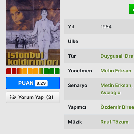
Yıl
1964
Ülke
Tür
Duygusal
,
Dr
Yönetmen
Metin Erksan
PUAN
8.29
Senaryo
Metin Erksan
,
Avcıoğlu
Yorum Yap
(3)
Yapımcı
Özdemir Birse
Müzik
Rauf Tözüm