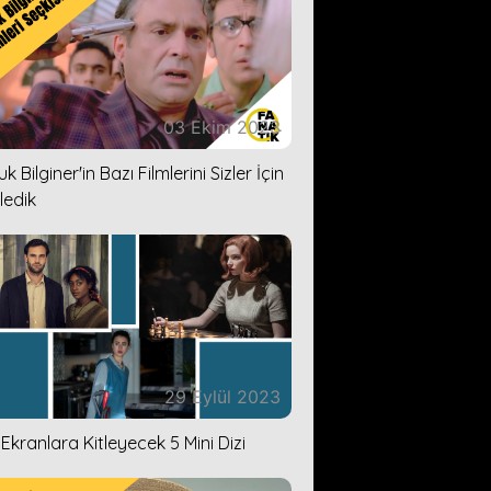
03 Ekim 2023
k Bilginer'in Bazı Filmlerini Sizler İçin
ledik
29 Eylül 2023
i Ekranlara Kitleyecek 5 Mini Dizi