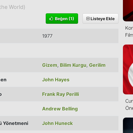
the World)
Beğen
(1)
Listeye Ekle
Kor
Film
1977
Gizem
,
Bilim Kurgu
,
Gerilim
men
John Hayes
o
Frank Ray Perilli
Cum
Öne
Andrew Belling
ü Yönetmeni
John Huneck