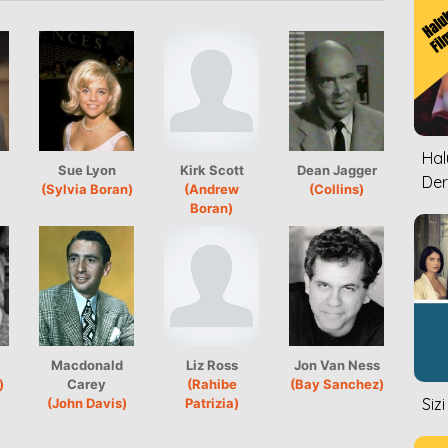
Halu
Sue Lyon
Kirk Scott
Dean Jagger
Der
(Sylvia Boran)
(Andrew
(Collins)
Boran)
Macdonald
Liz Ross
Jon Van Ness
)
Carey
(Rahibe
(Bay Sanchez)
Siz
(John Davis)
Patrizia)