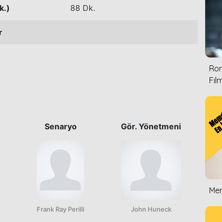
k.)
88 Dk.
r
Rom
Film
Senaryo
Gör. Yönetmeni
Mem
Frank Ray Perilli
John Huneck