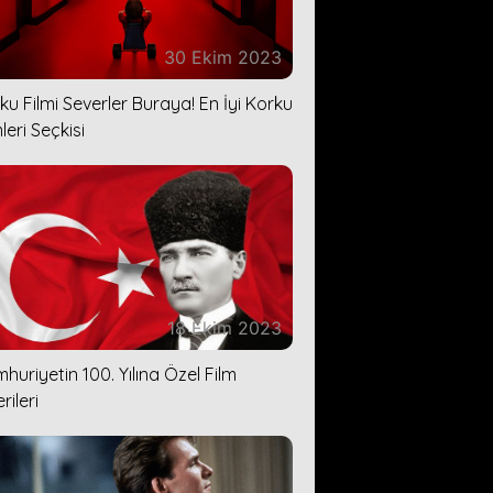
30 Ekim 2023
ku Filmi Severler Buraya! En İyi Korku
leri Seçkisi
18 Ekim 2023
huriyetin 100. Yılına Özel Film
rileri