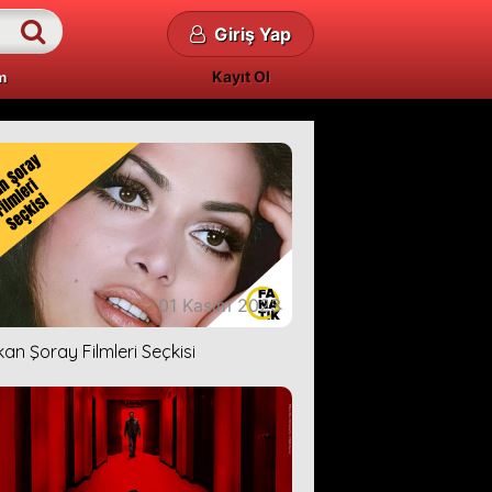
Giriş Yap
Kayıt Ol
m
01 Kasım 2023
kan Şoray Filmleri Seçkisi