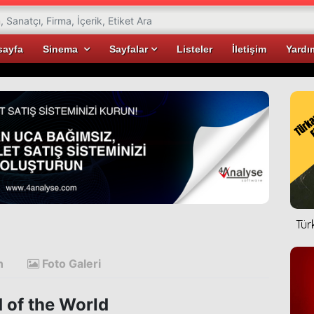
sayfa
Sinema
Sayfalar
Listeler
İletişim
Yardı
Tür
d
n
Foto Galeri
 of the World