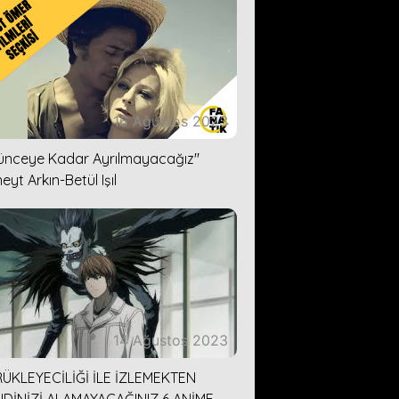
16 Ağustos 2023
lünceye Kadar Ayrılmayacağız''
eyt Arkın-Betül Işıl
14 Ağustos 2023
ÜKLEYECİLİĞİ İLE İZLEMEKTEN