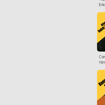
Erk
Can
Yıl