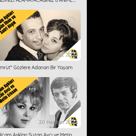
DİNİZİ ALAMAYACAĞINIZ 6 ANİME
İ ÖNERİMİZ
12 Temmuz 2023
ümrüt'' Gözlere Adanan Bir Yaşam
20 Haziran 2023
ilçam Aşkları Suzan Avcı ve Metin