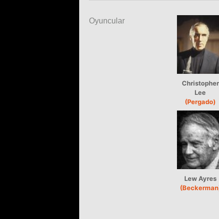
Oyuncular
Christopher
Lee
(Pergado)
Lew Ayres
(Beckerman