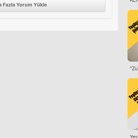
KEN
 Fazla Yorum Yükle
DİZ
''Z
Yeş