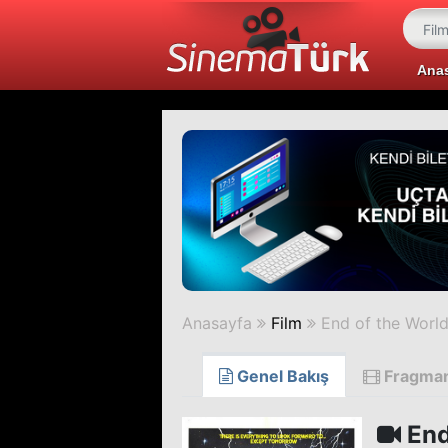
Ana
Anasayfa
Film
End of the Worl
Genel Bakış
Fragma
End