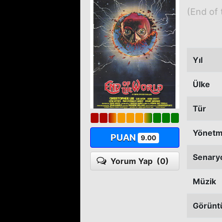
(End of 
Yıl
Ülke
Tür
Yönet
PUAN
9.00
Senary
Yorum Yap
(0)
Müzik
Görünt