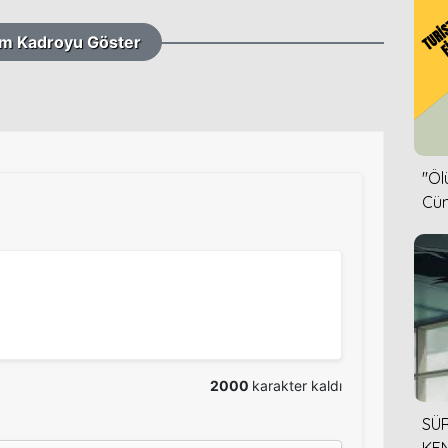
m Kadroyu Göster
''Ö
Cün
2000
karakter kaldı
SÜR