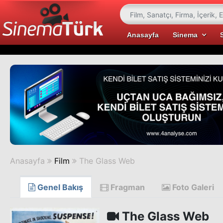
Anasayfa
Sinema
Anasayfa
Film
The Glass Web
Genel Bakış
Fragman
Foto Galeri
The Glass Web