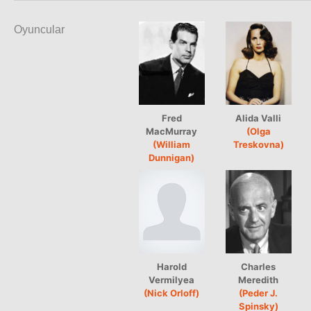
Oyuncular
Fred
Alida Valli
MacMurray
(Olga
(William
Treskovna)
Dunnigan)
Harold
Charles
Vermilyea
Meredith
(Nick Orloff)
(Peder J.
Spinsky)