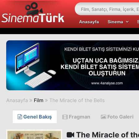
Anasayfa
Sinema
Anasayfa
Film
The Miracle of the Bells
Genel Bakış
Fragman
Foto Galeri
The Miracle of th