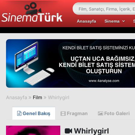
Anasayfa
Sinema
Anasayfa
Film
Whirlygirl
Genel Bakış
Fragman
Foto Galeri
Whirlygirl