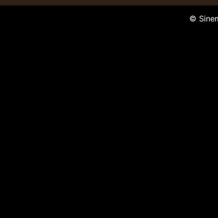
© Sine