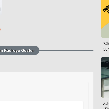
)
''Ö
Cün
m Kadroyu Göster
SÜR