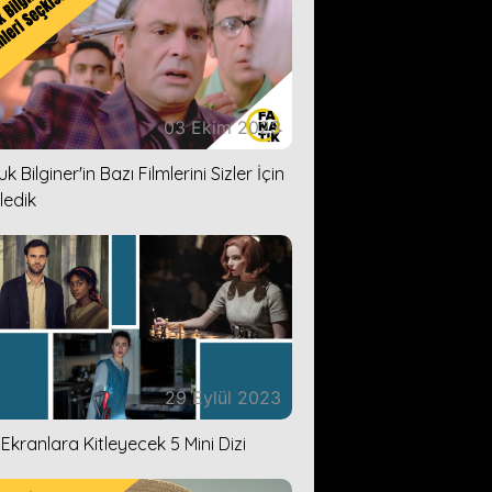
03 Ekim 2023
k Bilginer'in Bazı Filmlerini Sizler İçin
ledik
29 Eylül 2023
i Ekranlara Kitleyecek 5 Mini Dizi