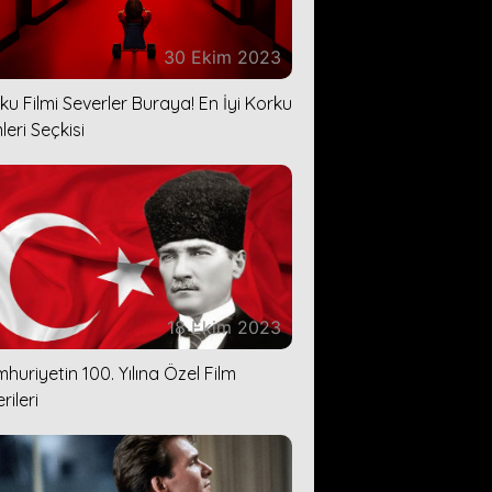
30 Ekim 2023
ku Filmi Severler Buraya! En İyi Korku
leri Seçkisi
18 Ekim 2023
huriyetin 100. Yılına Özel Film
rileri