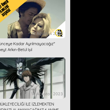
16 Ağustos 2023
lünceye Kadar Ayrılmayacağız''
eyt Arkın-Betül Işıl
14 Ağustos 2023
ÜKLEYECİLİĞİ İLE İZLEMEKTEN