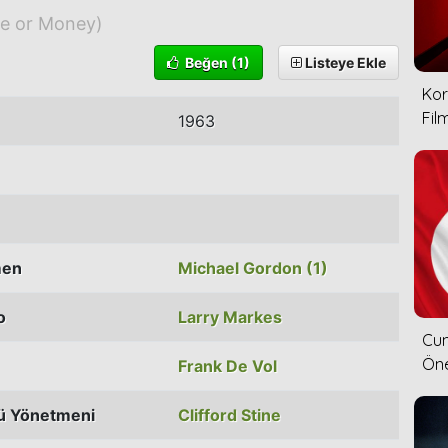
ve or Money)
Beğen
(1)
Listeye Ekle
Kor
Film
1963
men
Michael Gordon (1)
o
Larry Markes
Cum
Öne
Frank De Vol
ü Yönetmeni
Clifford Stine