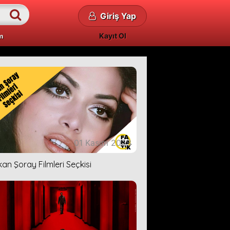
Giriş Yap
Kayıt Ol
m
01 Kasım 2023
kan Şoray Filmleri Seçkisi