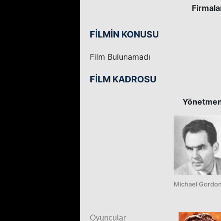
Firmala
FİLMİN KONUSU
Film Bulunamadı
FİLM KADROSU
Yönetme
Michael Gordon
Oyuncular