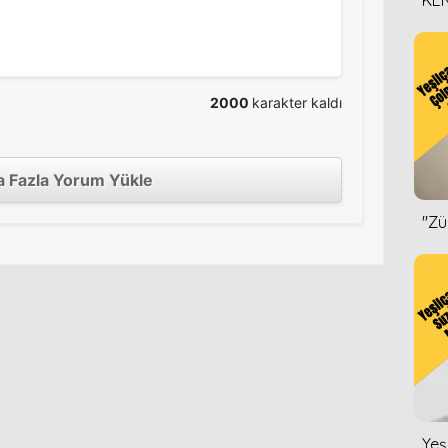
KEN
DİZ
2000
karakter kaldı
 Fazla Yorum Yükle
''Z
Yeş