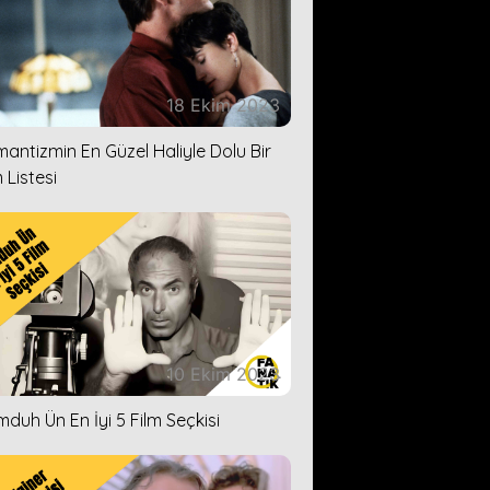
18 Ekim 2023
antizmin En Güzel Haliyle Dolu Bir
 Listesi
10 Ekim 2023
duh Ün En İyi 5 Film Seçkisi