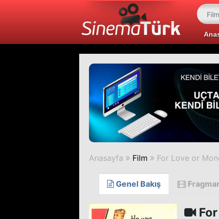
Ana
Anasayfa
Film
For Love or Mon
Genel Bakış
Fragma
For