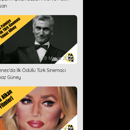
san
29 Mayıs 2023
nes'da İlk Ödüllü Türk Sinemacı
maz Güney
18 Nisan 2023