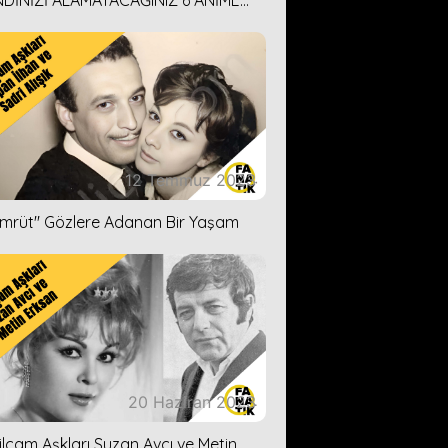
DİNİZİ ALAMAYACAĞINIZ 6 ANİME
İ ÖNERİMİZ
12 Temmuz 2023
ümrüt'' Gözlere Adanan Bir Yaşam
20 Haziran 2023
ilçam Aşkları Suzan Avcı ve Metin