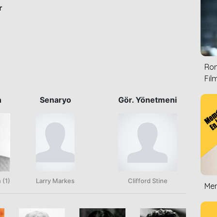
r
Rom
Film
n
Senaryo
Gör. Yönetmeni
 (1)
Larry Markes
Clifford Stine
Mem