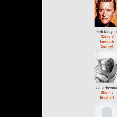
Kirk Dougla
(Donald
Kenneth
Gentry)
Julie Newma
(Bonnie
Brasher)