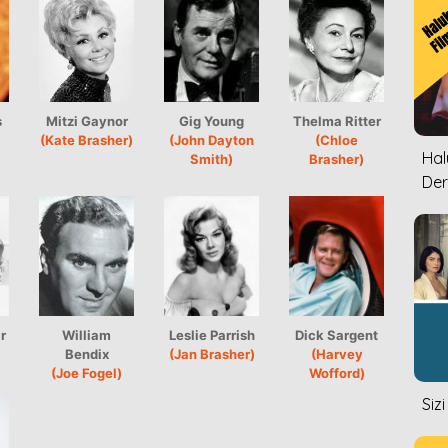
s
Mitzi Gaynor
Gig Young
Thelma Ritter
(Kate Brasher)
(John Dayton
(Chloe
Halu
Smith)
Brasher)
Der
r
William
Leslie Parrish
Dick Sargent
Bendix
(Jan Brasher)
(Harvey
(Joe Fogel)
Wofford)
Siz