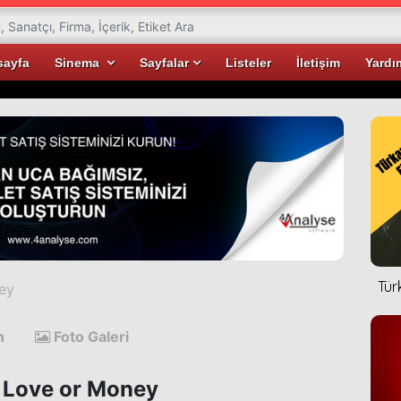
sayfa
Sinema
Sayfalar
Listeler
İletişim
Yardı
Tür
ey
n
Foto Galeri
 Love or Money