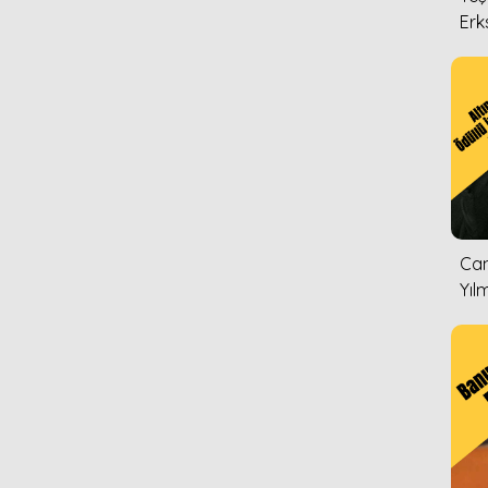
Erk
Can
Yıl