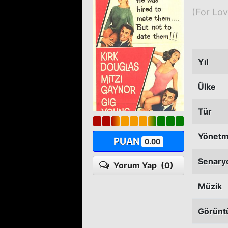
(For Lo
Yıl
Ülke
Tür
Yönet
PUAN
0.00
Senary
Yorum Yap
(0)
Müzik
Görünt