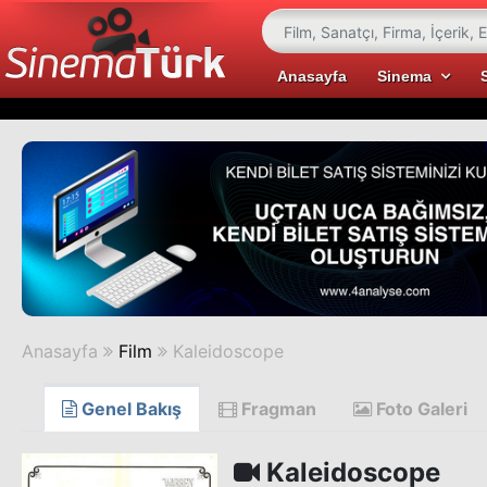
Anasayfa
Sinema
Anasayfa
Film
Kaleidoscope
Genel Bakış
Fragman
Foto Galeri
Kaleidoscope