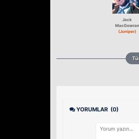
Jack
MacGowra
(Juniper)
Tü
YORUMLAR
(0)