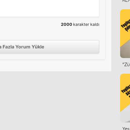
KEN
DİZ
2000
karakter kaldı
 Fazla Yorum Yükle
''Z
Yeş