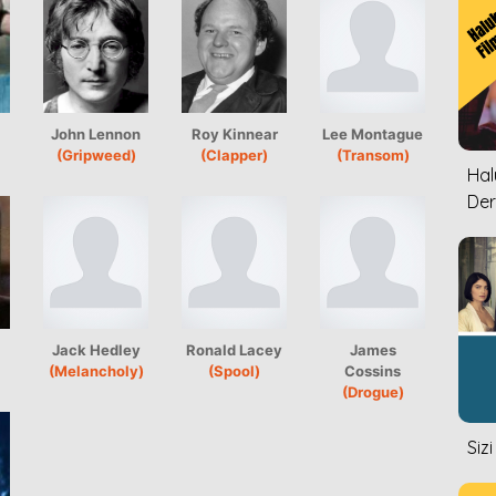
John Lennon
Roy Kinnear
Lee Montague
(Gripweed)
(Clapper)
(Transom)
Halu
Der
Jack Hedley
Ronald Lacey
James
(Melancholy)
(Spool)
Cossins
(Drogue)
Siz