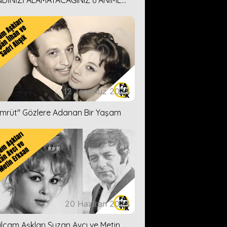
DİNİZİ ALAMAYACAĞINIZ 6 ANİME
İ ÖNERİMİZ
12 Temmuz 2023
ümrüt'' Gözlere Adanan Bir Yaşam
20 Haziran 2023
ilçam Aşkları Suzan Avcı ve Metin