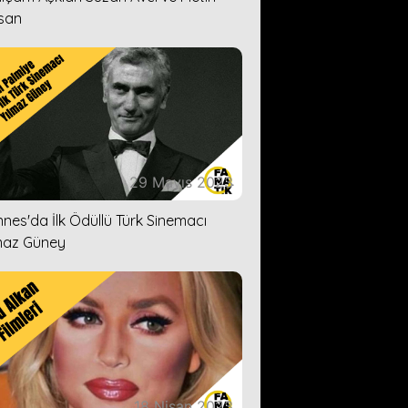
san
29 Mayıs 2023
nes'da İlk Ödüllü Türk Sinemacı
maz Güney
18 Nisan 2023