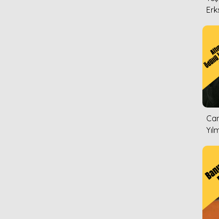
Erk
Can
Yıl