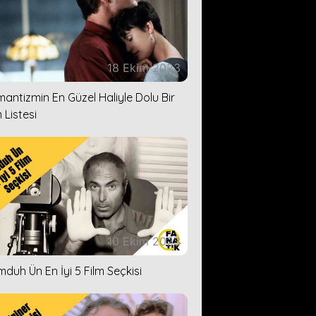
18 Ekim 2023
antizmin En Güzel Haliyle Dolu Bir
 Listesi
10 Ekim 2023
duh Ün En İyi 5 Film Seçkisi