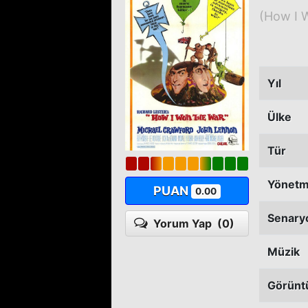
(How I 
Yıl
Ülke
Tür
Yönet
PUAN
0.00
Senary
Yorum Yap
(0)
Müzik
Görünt