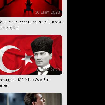
30 Ekim 2023
ku Filmi Severler Buraya! En İyi Korku
leri Seçkisi
18 Ekim 2023
huriyetin 100. Yılına Özel Film
rileri