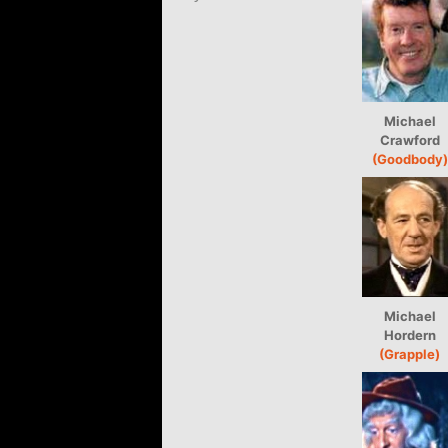
Michael
Crawford
(Goodbody)
Michael
Hordern
(Grapple)