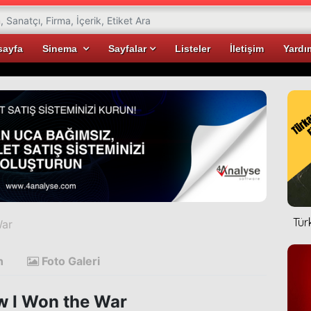
sayfa
Sinema
Sayfalar
Listeler
İletişim
Yardı
Tür
War
n
Foto Galeri
 I Won the War