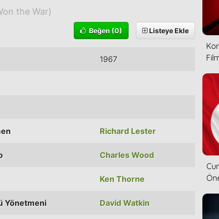
Won the War)
Beğen
(0)
Listeye Ekle
Kor
Film
1967
men
Richard Lester
o
Charles Wood
Cum
Öne
Ken Thorne
ü Yönetmeni
David Watkin