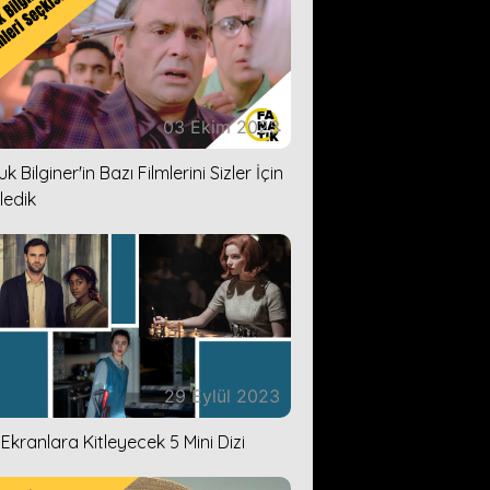
03 Ekim 2023
k Bilginer'in Bazı Filmlerini Sizler İçin
ledik
29 Eylül 2023
i Ekranlara Kitleyecek 5 Mini Dizi