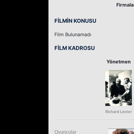
Firmala
FİLMİN KONUSU
Film Bulunamadı
FİLM KADROSU
Yönetmen
Richard Lester
Oyuncular