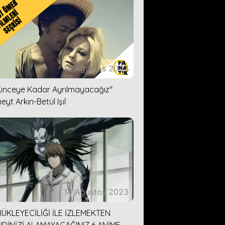
16 Ağustos 2023
lünceye Kadar Ayrılmayacağız''
eyt Arkın-Betül Işıl
14 Ağustos 2023
ÜKLEYECİLİĞİ İLE İZLEMEKTEN