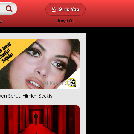
Giriş Yap
Kayıt Ol
m
01 Kasım 2023
kan Şoray Filmleri Seçkisi