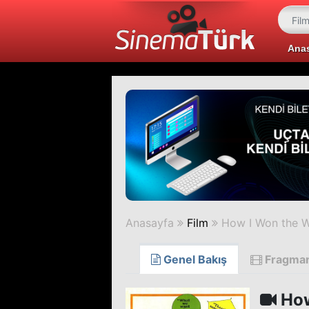
Ana
Anasayfa
Film
How I Won the 
Genel Bakış
Fragma
How