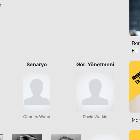
r
Rom
Film
Senaryo
Gör. Yönetmeni
Charles Wood
David Watkin
Mem