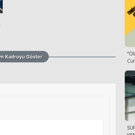
n
''Ö
m Kadroyu Göster
Cün
SÜR