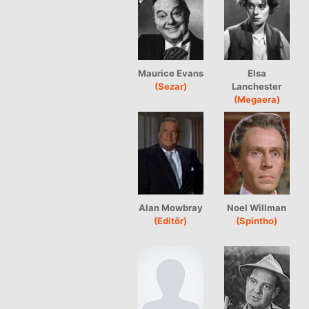
Maurice Evans
Elsa
(Sezar)
Lanchester
(Megaera)
Alan Mowbray
Noel Willman
(Editör)
(Spintho)