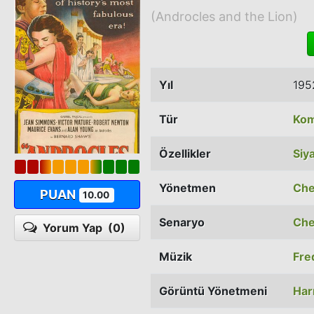
(Androcles and the Lion)
Yıl
195
Tür
Kom
Özellikler
Siy
Yönetmen
Che
PUAN
10.00
Senaryo
Che
Yorum Yap
(0)
Müzik
Fre
Görüntü Yönetmeni
Har