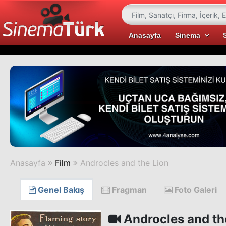
Anasayfa
Sinema
Anasayfa
Film
Androcles and the Lion
Genel Bakış
Fragman
Foto Galeri
Androcles and th