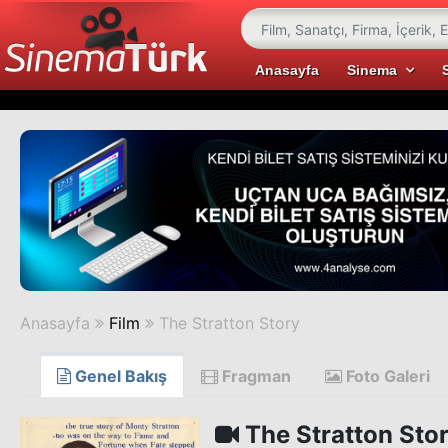
Anasayfa
Sinema
Anasayfa
Film
The Stratton Story
Genel Bakış
Fragman
Foto Galeri
The Stratton Sto