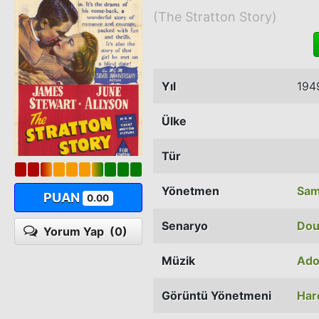
(The Stratton Story)
Yıl
194
Ülke
Tür
Yönetmen
Sa
PUAN
0.00
Senaryo
Dou
Yorum Yap
(0)
Müzik
Ado
Görüntü Yönetmeni
Har